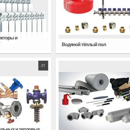
екторы и
Водяной тёплый пол
21
тельных и тепловых