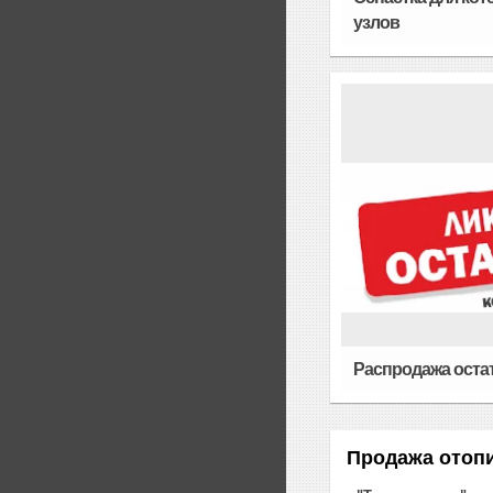
узлов
Распродажа оста
Продажа отопи