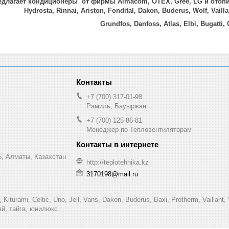
едлагает кондиционеры от фирмы Almacom, OTEX, Gree, LG и отопите
Hydrosta, Rinnai, Ariston, Fondital, Dakon, Buderus, Wolf, Vail
Grundfos, Danfoss, Atlas, Elbi, Bugatti,
+7 (700) 317-01-98
Рамиль, Бауыржан
+7 (700) 125-86-81
Менеджер по Тепловентиляторам
, Алматы, Казахстан
http://teplotehnika.kz
3170198@mail.ru
Kiturami, Celtic, Uno, Jeil, Vans, Dakon, Buderus, Baxi, Protherm, Vaillant, 
гай, тайга, юнилюкс.