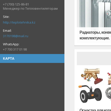
+7 (700) 125-86-81
Менеджер по Тепловентиляторам
http://teplotehnika.kz
Радиаторы, конв
3170198@mail.ru
комплектующие.
+7 700 317 01 98
КАРТА
Оснастка для ко