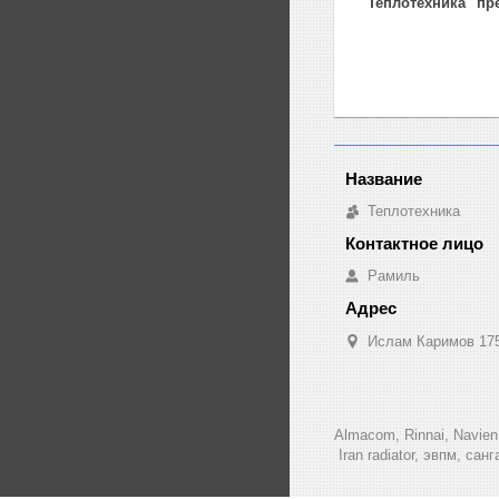
"Теплотехника" пр
Теплотехника
Рамиль
Ислам Каримов 175
Almacom, Rinnai, Navien, 
Iran radiator, эвпм, сан