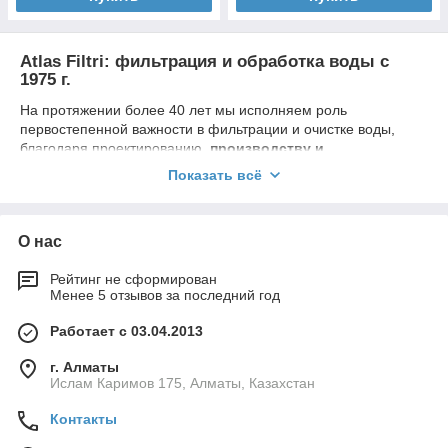
Atlas Filtri: фильтрация и обработка воды с
1975 г.
На протяжении более 40 лет мы исполняем роль
первостепенной важности в фильтрации и очистке воды,
благодаря проектированию,
производству и
распространению компонентов для фильтрации
Показать всё
питьевой воды и оборудования для очистки воды для
гражданского или промышленного использования в
национальном и международном масштабе
. Широкий
О нас
ассортимент продукции, постоянно обновляется с целью
предлагать новые и индивидуальные решения,
Рейтинг не сформирован
эксклюзивные технологии, настоящую жемчужину
Менее 5 отзывов за последний год
внутреннего производства, заботясь о деталях, полностью
следуя традиции бренда «Сделано в Италии», что
Работает с 03.04.2013
подтверждает надежность и опыт нашей компании, которая
всегда нацелена на постоянное совершенствование и
г. Алматы
капиллярное распространение во всем мире. Сегодня наша
Ислам Каримов 175, Алматы, Казахстан
группа является лидером в сфере фильтрации домашней и
технической воды, благодаря современной и эффективной
Контакты
корпоративной организации, готовой принимать новые