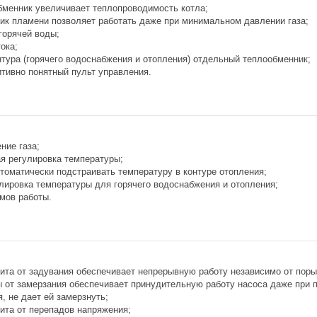
менник увеличивает теплопроводимость котла;
ик пламени позволяет работать даже при минимальном давлении газа;
горячей воды;
ока;
нтура (горячего водоснабжения и отопления) отдельный теплообменник;
итивно понятный пульт управления.
ние газа;
ая регулировка температуры;
томатически подстраивать температуру в контуре отопления;
лировка температуры для горячего водоснабжения и отопления;
мов работы.
ита от задувания обеспечивает непрерывную работу независимо от поры
 от замерзания обеспечивает принудительную работу насоса даже при пр
, не дает ей замерзнуть;
ита от перепадов напряжения;