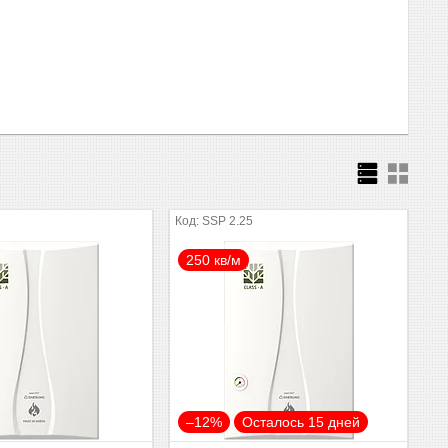
SSP 2.25
250 кв/м
–12%
Осталось 15 дней