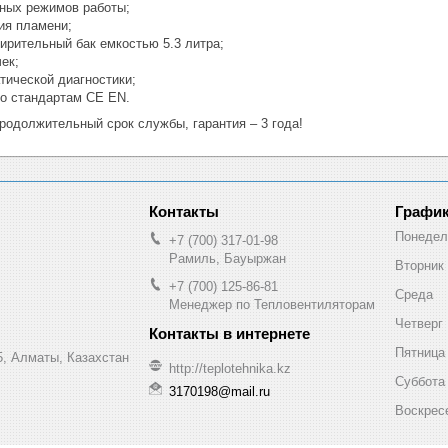
ных режимов работы;
ия пламени;
рительный бак емкостью 5.3 литра;
ек;
тической диагностики;
о стандартам СЕ EN.
родолжительный срок службы, гарантия – 3 года!
График
Понедел
+7 (700) 317-01-98
Рамиль, Бауыржан
Вторник
+7 (700) 125-86-81
Среда
Менеджер по Тепловентиляторам
Четверг
Пятница
, Алматы, Казахстан
http://teplotehnika.kz
Суббота
3170198@mail.ru
Воскрес