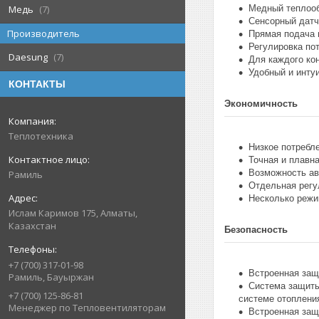
Медный теплооб
Медь
7
Сенсорный датч
Производитель
Прямая подача 
Регулировка пот
Daesung
7
Для каждого ко
Удобный и инту
КОНТАКТЫ
Экономичность
Теплотехника
Низкое потребле
Точная и плавн
Возможность ав
Рамиль
Отдельная регу
Несколько режи
Ислам Каримов 175, Алматы,
Казахстан
Безопасность
+7 (700) 317-01-98
Встроенная защ
Рамиль, Бауыржан
Система защиты
+7 (700) 125-86-81
системе отопления
Менеджер по Тепловентиляторам
Встроенная защ