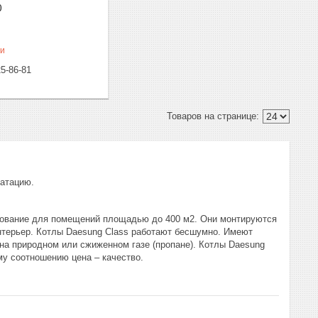
0
ии
25-86-81
уатацию.
удование для помещений площадью до 400 м2. Они монтируются
интерьер. Котлы Daesung Class работают бесшумно. Имеют
на природном или сжиженном газе (пропане). Котлы Daesung
му соотношению цена – качество.