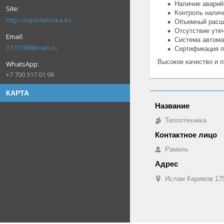
Наличие аварий
Контроль налич
http://teplotehnika.kz
Объемный расши
Отсутствие утеч
Система автома
3170198@mail.ru
Сертификация п
Высокое качество и п
+7 700 317 01 98
КАРТА
Теплотехника
Рамиль
Ислам Каримов 175