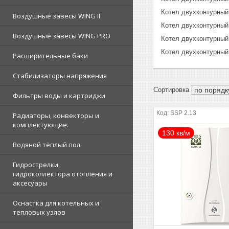
Котел двухконтурный
Воздушные завесы WING II
Котел двухконтурный
Воздушные завесы WING PRO
Котел двухконтурный
Котел двухконтурный
Расширительные баки
Стабилизаторы напряжения
Фильтры воды и картриджи
SSP 2.13
Радиаторы, конвекторы и
комплектующие.
130 кв/м
Водяной тёплый пол
Гидрострелки,
гидроколлектора отопления и
аксесуары
Оснастка для котельных и
тепловых узлов