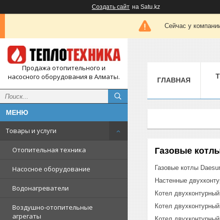
Создать сайт
на Satu.kz
Сейчас у компании
Продажа отопительного и
насосного оборудования в Алматы.
ГЛАВНАЯ
Товары и услуги
Отопительная техника
Газовые котл
Газовые котлы Daesu
Насосное оборудование
Настенные двухконту
Водонагреватели
Котел двухконтурный
Котел двухконтурный
Воздушно-отопительные
агрегаты
Котел двухконтурный