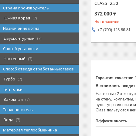
CLASS- 2.30
Страна производитель
372 000 ₸
Южная Корея
7
Нет в наличии
Назначение котла
+7 (700) 125-86-81
Двухконтурный
7
Способ установки
Настенный
7
Способ отвода отработанных газов
Гарантия качества:
Г
Турбо
7
В стоимость входит
Тип топки
Настенные 2-х конту
Закрытая
7
на стену, компактны,
пульт управления и 
Теплоноситель
Class пользуются не
Вода
7
Эффективность
Материал теплообменника