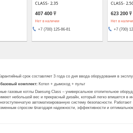
CLASS- 2.35
CLASS- 2.5
407 400 ₸
623 200 ₸
Нет в наличии
Нет в налич
+7 (700) 125-86-81
+7 (700) 1
арантийный срок составляет 3 года со дня ввода оборудования в экспл
 базовый комплект:
Котел + дымоход + пульт
рные газовые котлы Daesung Class – универсальное отопительное обор
 имеют небольшой вес и прекрасный дизайн, который легко впишется в 
многоступенчатую автоматизированную систему безопасности. Работают 
изменным спросом благодаря надежности, эффективности и оптимально