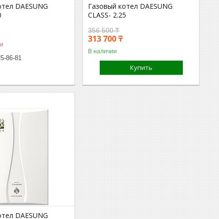
отел DAESUNG
Газовый котел DAESUNG
0
CLASS- 2.25
356 500 ₸
313 700 ₸
ии
В наличии
25-86-81
Купить
отел DAESUNG