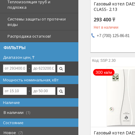
Теплоизоляция труб и
Газовый котел DA
подложка
CLASS- 2.13
293 400 ₸
Системы защиты от протечки
воды
Нет в наличии
+7 (700) 125-86-81
Распродажа остатков!
ФИЛЬТРЫ
Диапазон цен, ₸
SSP 2.30
300 кв/м
Мощность номинальная, кВт
Наличие
В наличии
1
Состояние
Газовый котел DA
Новое
7