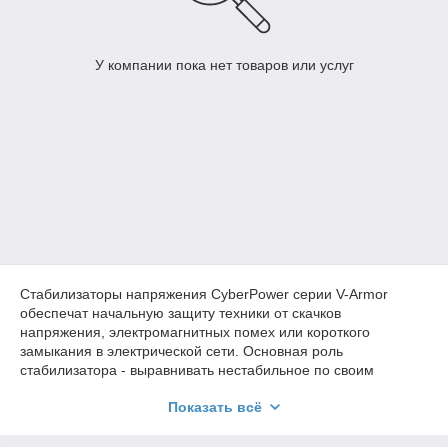
У компании пока нет товаров или услуг
Стабилизаторы напряжения CyberPower серии V-Armor
обеспечат начальную защиту техники от скачков
напряжения, электромагнитных помех или короткого
замыкания в электрической сети. Основная роль
стабилизатора - выравнивать нестабильное по своим
значениям входное напряжение до нормативных
Показать всё
значений, обеспечивая, таким образом, эффективную
защиту любого оборудования и продлевая его срок службы.
Стабилизатор подойдет в том случае, если не требуется