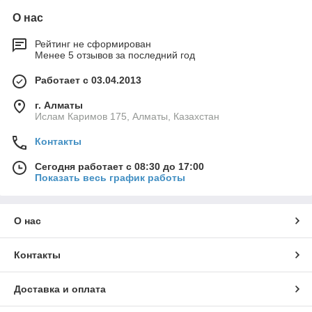
обеспечить автономную работу техники во время
О нас
отключения электричества. Это хорошее решение для
дачного, летнего дома или для районов с нестабильным
Рейтинг не сформирован
напряжением, но редкими отключениями электричества.
Менее 5 отзывов за последний год
Работает с 03.04.2013
г. Алматы
Ислам Каримов 175, Алматы, Казахстан
Контакты
Сегодня работает с 08:30 до 17:00
Показать весь график работы
О нас
Контакты
Доставка и оплата