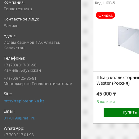
ШРВ-5
Теплотехника
Скидка
Рамиль
Ислам Каримов 175, Алматы,
Казахстан
+7 (700) 317-01-98
Рамиль, Бауыржан
Шкаф коллекторны
+7 (700) 125-86-81
Wester (Россия)
Менеджер по Тепловентиляторам
45 000 ₸
http://teplotehnika.kz
В наличии
Купить
3170198@mail.ru
+7 700 317 01 98