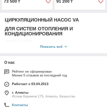
73 500
91 200
₸
₸
ЦИРКУЛЯЦИОННЫЙ НАСОС VA
ДЛЯ СИСТЕМ ОТОПЛЕНИЯ И
КОНДИЦИОНИРОВАНИЯ
ОПИСАНИЕ
Показать всё
Насос VA
– это циркуляционный насос для систем
отопления и кондиционирования с небольшой
протяженностью труб. Подходит для установки в частных
О нас
домах, небольших коммерческих и общественных зданиях.
Насос выполняет функцию принудительной циркуляции
Рейтинг не сформирован
воды, поддерживает стабильную температуру и давление в
Менее 5 отзывов за последний год
системе, позволяет регулировать интенсивность нагрева или
охлаждения в помещении.
Работает с 03.04.2013
КОНСТРУКТИВНЫЕ ОСОБЕННОСТИ
г. Алматы
Ислам Каримов 175, Алматы, Казахстан
Корпус насоса-чугун, корпус электродвигателя из литого под
давлением алюминия. Рабочее колесо – технополимер.
Контакты