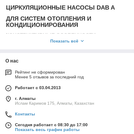
ЦИРКУЛЯЦИОННЫЕ НАСОСЫ DAB A
ДЛЯ СИСТЕМ ОТОПЛЕНИЯ И
КОНДИЦИОНИРОВАНИЯ
КОНСТРУКТИВНЫЕ ОСОБЕННОСТИ
Показать всё
Корпус насоса – чугун, корпус электродвигателя из литого
под давлением алюминия.
Рабочее колесо – технополимер, вал ротора из закаленной
О нас
нержавеющей стали установлен на графитовых втулках,
смазываемых и охлаждаемых перекачиваемой жидкостью.
Рейтинг не сформирован
Менее 5 отзывов за последний год
Кожух ротора, гильза статора и фланец гидравлики из
нержавеющей стали.
Работает с 03.04.2013
Упорный подшипник – керамика, уплотнительные кольца –
EPDM, пробка спуска воздуха – латунь.
г. Алматы
Ислам Каримов 175, Алматы, Казахстан
Двухполюсный асинхронный электродвигатель с мокрым
ротором в однофазном исполнении имеет 3 скорости
Контакты
вращения, в трехфазном исполнении 2 скорости вращения.
Однофазное исполнение имеет встроенную защиту от
Сегодня работает с 08:30 до 17:00
перегрузки.
Показать весь график работы