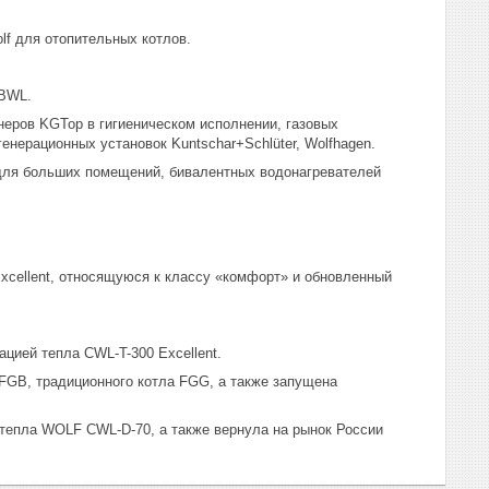
f для отопительных котлов.
 BWL.
еров KGTop в гигиеническом исполнении, газовых
енерационных установок Kuntschar+Schlüter, Wolfhagen.
для больших помещений, бивалентных водонагревателей
xcellent, относящуюся к классу «комфорт» и обновленный
цией тепла CWL-T-300 Excellent.
FGB, традиционного котла FGG, а также запущена
тепла WOLF CWL-D-70, а также вернула на рынок России