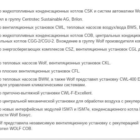
 жидкотопливных конденсационных котлов CSK и систем автоматики Wol
л в группу Centrotec Sustainable AG, Brilon.
 вентиляционных установок CWL, тепловых насосов воздух/вода BWS,
 жидкотопливных конденсационных котлов COB, центральных кондицион
льных котлов CGG-2/CGU-2. Вхождение в группу Wolf производителя ког
 энергосберегающих комплексов CSZ, вентиляционных установок CGL 
 тепловых насосов Wolf, вентиляционных установок CKL.
 плоских вентиляционных установок CFL.
 тепловых насосов BWW, а также Wolf представил установку CWL-400 E
для управления климатическими системами.
 приточно-вытяжной установки CWL-F-Excellent.
 центральной механической установки для обработки воздуха с рекупера
 новых интерфейсных модулей ISM7i и ISM7e, конденсационного котла 
ости Wolf Бонус.
f представила независимую вентиляционную установку с рекуперацией 
котел WOLF COB.