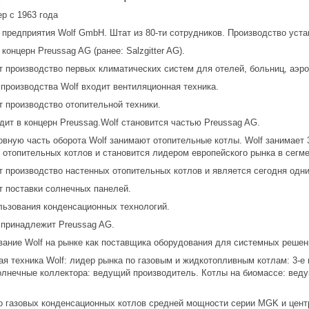
р с 1963 года
предприятия Wolf GmbH. Штат из 80-ти сотрудников. Производство устан
концерн Preussag AG (ранее: Salzgitter AG).
т производство первых климатических систем для отелей, больниц, аэр
производства Wolf входит вентиляционная техника.
т производство отопительной техники.
одит в концерн Preussag.Wolf становится частью Preussag AG.
вную часть оборота Wolf занимают отопительные котлы. Wolf занимает 3
 отопительных котлов и становится лидером европейского рынка в сегм
т производство настенных отопительных котлов и является сегодня одни
т поставки солнечных панелей.
ьзования конденсационных технологий.
ринадлежит Preussag AG.
ание Wolf на рынке как поставщика оборудования для системных решен
я техника Wolf: лидер рынка по газовым и жидкотопливным котлам: 3-е 
олнечные коллектора: ведущий производитель. Котлы на биомассе: веду
 газовых конденсационных котлов средней мощности серии MGK и цент