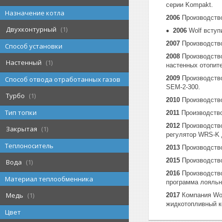
серии Kompakt.
Назначение котла
2006
Производство
Двухконтурный
1
2006
Wolf вступи
2007
Производство
Способ установки
2008
Производство
Настенный
1
настенных отопите
2009
Производство
Способ отвода отработанных газов
SEM-2-300.
Турбо
1
2010
Производство
Тип топки
2011
Производство
2012
Производство
Закрытая
1
регулятор WRS-K 
Теплоноситель
2013
Производство
2015
Производство
Вода
1
2016
Производство
Материал теплообменника
программа лояльн
Медь
1
2017
Компания Wol
жидкотопливный 
Цвет