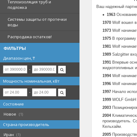
Теплоизоляция труб и
Ваш надежный партне
подложка
1963
Основание 
Системы защиты от протечки
1970
Wolf вошел в 
воды
1973
Wolf начинае
Распродажа остатков!
1975
В программу 
1981
Wolf начинае
ФИЛЬТРЫ
1989
Salzgitter вх
Диапазон цен, ₸
1991
Впервые осно
жидкотопливных и
1994
Wolf начинае
Мощность номинальная, кВт
1996
Wolf начинае
1997
Начало испол
1999
WOLF GmbH п
Состояние
2003
Позициониров
Новое
1
2004
Климатическа
производитель. С
Страна производитель
Кельхайм.
Иран
1
2005
Производство