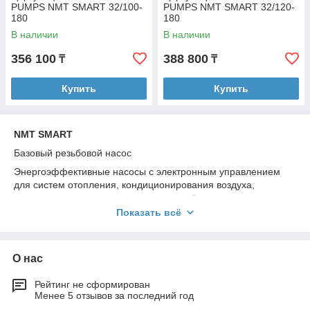
PUMPS NMT SMART 32/100-
PUMPS NMT SMART 32/120-
180
180
В наличии
В наличии
356 100
388 800
₸
₸
Купить
Купить
NMT SMART
Базовый резьбовой насос
Энергоэффективные насосы с электронным управлением
для систем отопления, кондиционирования воздуха,
охлаждения и коммунального водоснабжения.
Циркуляционные насосы NMT (New Motor Technology)
Показать всё
применяются для перекачки жидких сред в системах
водяного отопления, кондиционирования воздуха и
вентиляции. Они представлены в двух исполнениях:
О нас
одинарные и сдвоенные насосные агрегаты с переменной
частотой вращения, регулируемой с помощью электронного
Рейтинг не сформирован
устройства. В насосе постоянно измеряются давление и
Менее 5 отзывов за последний год
расход, скорость насоса автоматически регулируется в