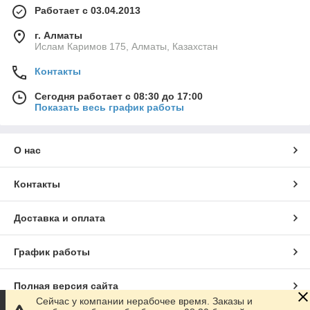
соответствии с выбранным режимом работы насоса.
Работает с 03.04.2013
Циркуляционный насос с мокрым ротором и электронным
г. Алматы
управлением: для всех систем отопления, вентиляции,
Ислам Каримов 175, Алматы, Казахстан
охлаждения и кондиционирования (ОВиК/ HVAC&R), в
соответствии с директивой VDI 2035.
Контакты
ОСНОВНЫЕ ХАРАКТЕРИСТИКИ NMT SMART:
Сегодня работает с 08:30 до 17:00
энергоэффективный электродвигатель с электронной
Показать весь график работы
коммутацией на основе постоянных магнитов
(технология ECM)
светодиодный дисплей для управления;
О нас
автоматический режим- оперативная адаптация к
особенностям системы;
Контакты
пропорционально регулируемое и постоянное
давление; -постоянная скорость;
Доставка и оплата
ночной режим;
встроенная электрозащита;
График работы
простое управление и монтаж;
низкий уровень шума при работе и автоматическое
Полная версия сайта
удаление воздуха;
Сейчас у компании нерабочее время. Заказы и