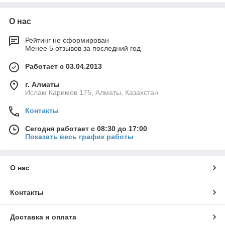
сети - 220В.
О нас
Циркуляционные насосы от компании Kiturami высокого
качества, имеют большой срок службы, работают почти
беззвучно и потребляют минимум электроэнергии.
Рейтинг не сформирован
Менее 5 отзывов за последний год
Работает с 03.04.2013
г. Алматы
Ислам Каримов 175, Алматы, Казахстан
Контакты
Сегодня работает с 08:30 до 17:00
Показать весь график работы
О нас
Контакты
Доставка и оплата