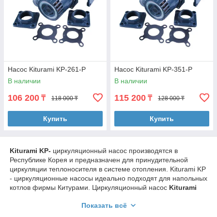
Насос Kiturami KP-261-P
Насос Kiturami KP-351-P
В наличии
В наличии
106 200
115 200
₸
₸
118 000 ₸
128 000 ₸
Купить
Купить
Kiturami KP-
циркуляционный насос производятся в
Республике Корея и предназначен для принудительной
циркуляции теплоносителя в системе отопления. Kiturami KP
- циркуляционные насосы идеально подходят для напольных
котлов фирмы Китурами. Циркуляционный насос
Kiturami
KP-
состоит из электродвигателя с сухим ротором, чугунного
Показать всё
корпуса с фланцевым подключением, пускового
конденсатора 3 мкф и пластиковой крыльчаткой, питается от