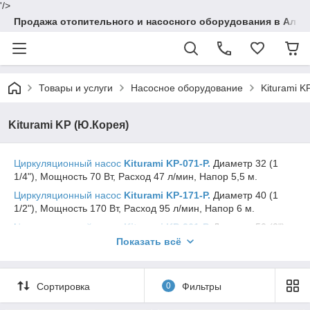
'/>
Продажа отопительного и насосного оборудования в Алма
Товары и услуги
Насосное оборудование
Kiturami K
Kiturami KP (Ю.Корея)
Циркуляционный насос
Kiturami KP-071-P.
Диаметр 32 (1
1/4"), Мощность 70 Вт, Расход 47 л/мин, Напор 5,5 м.
Циркуляционный насос
Kiturami KP-171-P.
Диаметр 40 (1
1/2"), Мощность 170 Вт, Расход 95 л/мин, Напор 6 м.
Циркуляционный насос
Kiturami KP-261-P.
Диаметр 50 (2"),
Мощность 260 Вт, Расход 188 л/мин, Напор 5,5 м.
Показать всё
Циркуляционный насос
Kiturami KP-351-P.
Диаметр 50 (2"),
Мощность 350 Вт, Расход 230 л/мин, Напор 6,5 м.
Сортировка
0
Фильтры