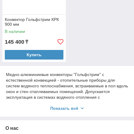
Конвектор Гольфстрим КРК
900 мм
В наличии
145 400
₸
Купить
Медно-алюминиевые конвекторы "Гольфстрим" с
естественной конвекцией - отопительные приборы для
систем водяного теплоснабжения, встраиваемые в пол вдоль
окон и стен отапливаемых помещений. Допускается
эксплуатация в системах водяного отопления с
температурой теплоносителя до 130°С и избыточным
Показать всё
давлением теплоносителя до 1,6 МПа (16 кгс/см²).
Конструкция внутрипольного конвектора "Гольфстрим"
представляет собой стойкий к коррозии теплообменник,
О нас
состоящий из медной трубы и алюминиевых пластин
оребрения. Короб из оцинкованной стали окрашен методом