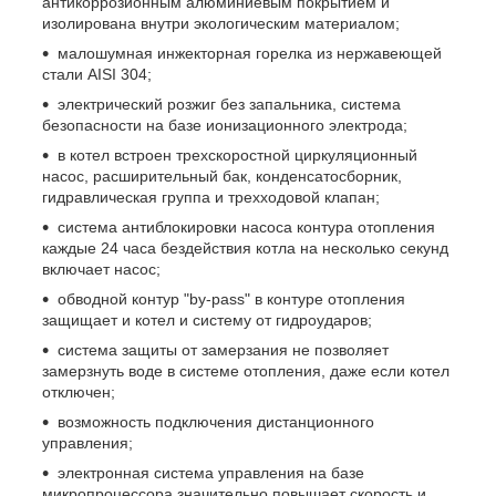
антикоррозионным алюминиевым покрытием и
изолирована внутри экологическим материалом;
малошумная инжекторная горелка из нержавеющей
стали AISI 304;
электрический розжиг без запальника, система
безопасности на базе ионизационного электрода;
в котел встроен трехскоростной циркуляционный
насос, расширительный бак, конденсатосборник,
гидравлическая группа и трехходовой клапан;
система антиблокировки насоса контура отопления
каждые 24 часа бездействия котла на несколько секунд
включает насос;
обводной контур "by-pass" в контуре отопления
защищает и котел и систему от гидроударов;
система защиты от замерзания не позволяет
замерзнуть воде в системе отопления, даже если котел
отключен;
возможность подключения дистанционного
управления;
электронная система управления на базе
микропроцессора значительно повышает скорость и