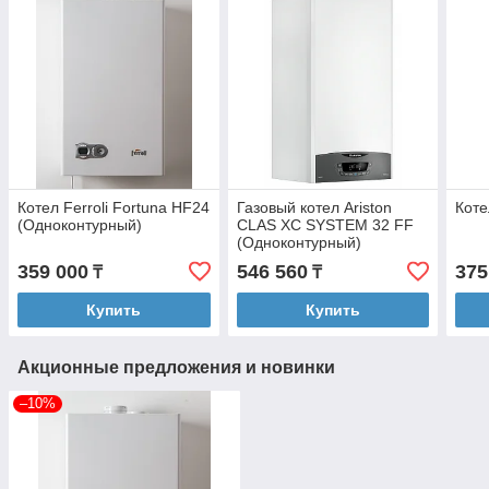
Котел Ferroli Fortuna HF24
Газовый котел Ariston
Коте
(Одноконтурный)
CLAS ХC SYSTEM 32 FF
(Одноконтурный)
359 000
546 560
375
₸
₸
Купить
Купить
Акционные предложения и новинки
–10%