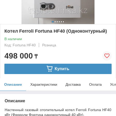
Котел Ferroli Fortuna HF40 (Одноконтурный)
В наличии
Код: Fortuna HF40
Розница
498 000
₸
Купить
Описание
Характеристики
Доставка
Оплата
Усл
Описание
Настенный газовый отопительный котел Ferroli Fortuna HF40
кВт (Ферроли Фортуна одноконтурный 40 кВт).