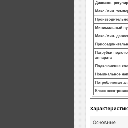
Диапазон регули
Макс./мин. темп
Производительно
Минимальный пу
Макс./мин. давле
Присоединительн
Патрубки подклю
аппарата
Подключение хол
Номинальное нап
Потребляемая эл
Класс электроза
Характеристик
Основные