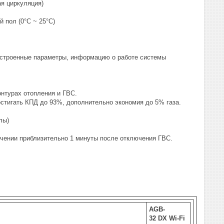
ая циркуляция)
 пол (0°C ~ 25°C)
астроенные параметры, информацию о работе системы
онтурах отопления и ГВС.
стигать КПД до 93%, дополнительно экономия до 5% газа.
лы)
ечении приблизительно 1 минуты после отключения ГВС.
AGB-
32 DX Wi-Fi