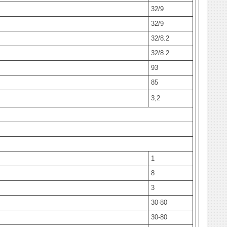
32/9
32/9
32/8.2
32/8.2
93
85
3,2
1
8
3
30-80
30-80