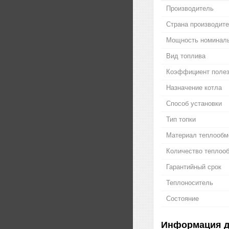
Производитель
Страна производит
Мощность номинал
Вид топлива
Коэффициент полез
Назначение котла
Способ установки
Тип топки
Материал теплообм
Количество теплоо
Гарантийный срок
Теплоноситель
Состояние
Информация д