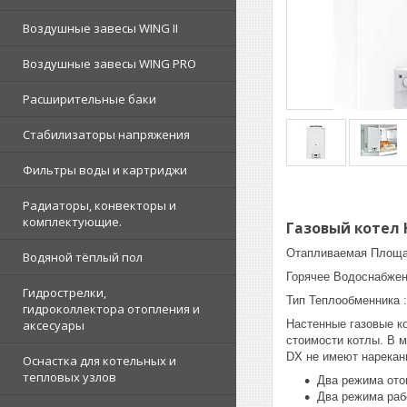
Воздушные завесы WING II
Воздушные завесы WING PRO
Расширительные баки
Стабилизаторы напряжения
Фильтры воды и картриджи
Радиаторы, конвекторы и
комплектующие.
Газовый котел H
Отапливаемая Площад
Водяной тёплый пол
Горячее Водоснабжени
Гидрострелки,
Тип Теплообменника 
гидроколлектора отопления и
Настенные газовые к
аксесуары
стоимости котлы. В 
DX не имеют нарекан
Оснастка для котельных и
тепловых узлов
Два режима отоп
Два режима рабо