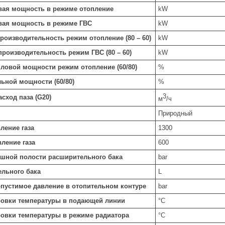
овая мощность в режиме отопление
kW
овая мощность в режиме ГВС
kW
роизводительность режим отопление (80 – 60)
kW
производительность режим ГВС (80 – 60)
kW
ловой мощности режим отопление (60/80)
%
ьной мощности (60/80)
%
3
сход паза (G20)
м
/ч
Природный
ление газа
1300
ление газа
600
ушной полости расширительного бака
bar
льного бака
L
пустимое давление в отопительном контуре
bar
ровки температуры в подающей линии
°C
ровки температуры в режиме радиатора
°C