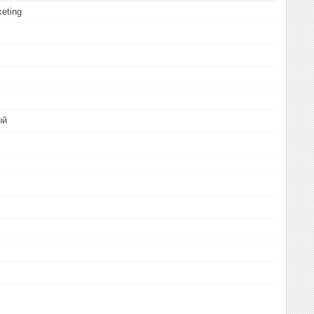
eting
ый