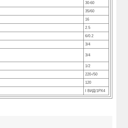
30-60
35/60
16
2.5
6/0.2
3/4
3/4
1/2
220-/50
120
I ВИД/1РХ4