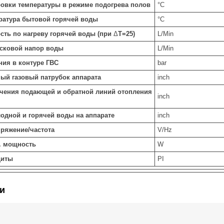
ровки температуры в режиме подогрева полов
°C
ература бытовой горячей воды
°C
сть по нагреву горячей воды (при
Δ
Т=25)
L/Min
сковой напор воды
L/Min
ния в контуре ГВС
bar
ый газовый патрубок аппарата
inch
чения подающей и обратной линий отопления
inch
одной и горячей воды на аппарате
inch
ряжение/частота
V/Hz
. мощность
W
щиты
PI
и