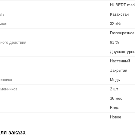
HUBERT mark
ель
Казахстан
ьная
32 кВт
Газообразное
ного действия
93 %
Двухконтурн
Настенный
Закрытая
енника
Медь
бменников
2 шт
36 мес
Вода
Новое
ля заказа