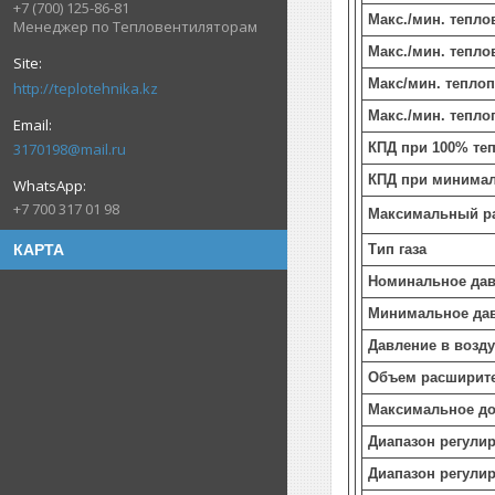
+7 (700) 125-86-81
Макс./мин. тепл
Менеджер по Тепловентиляторам
Макс./мин. тепл
Макс/мин. теплоп
http://teplotehnika.kz
Макс./мин. тепло
КПД при 100% теп
3170198@mail.ru
КПД при минимал
+7 700 317 01 98
Максимальный ра
Тип газа
КАРТА
Номинальное дав
Минимальное дав
Давление в возд
Объем расширите
Максимальное до
Диапазон регули
Диапазон регули