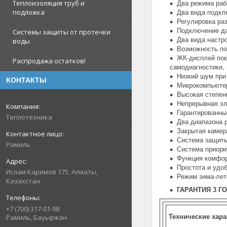
Теплоизоляция труб и
Два режима рабо
подложка
Два вида подкл
Регулировка раз
Подключение да
Системы защиты от протечки
Два вида настро
воды
Возможность по
ЖК-дисплей пок
Распродажа остатков!
самодиагностики,
Низкий шум при 
КОНТАКТЫ
Микрокомпьютер
Высокая степен
Непрерывная эл
Гарантированны
Теплотехника
Два диапазона р
Закрытая камер
Система защиты
Рамиль
Система приори
Функция комфор
Простота и удо
Ислам Каримов 175, Алматы,
Режим зима-лет
Казахстан
ГАРАНТИЯ 3 Г
+7 (700) 317-01-98
Технические хара
Рамиль, Бауыржан