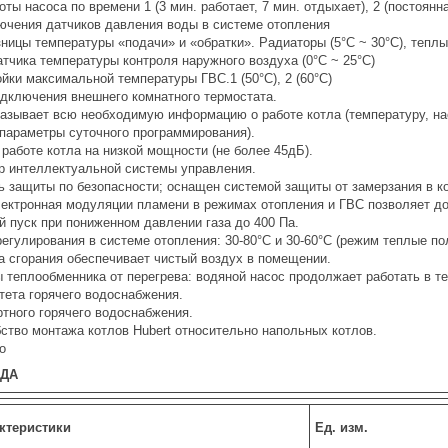
ты насоса по времени 1 (3 мин. работает, 7 мин. отдыхает), 2 (постоянн
ючения датчиков давления воды в системе отопления
ницы температуры «подачи» и «обратки». Радиаторы (5°C ~ 30°C), теплый
тчика температуры контроля наружного воздуха (0°C ~ 25°C)
йки максимальной температуры ГВС.1 (50°C), 2 (60°C)
дключения внешнего комнатного термостата.
азывает всю необходимую информацию о работе котла (температуру, н
 параметры суточного программирования).
работе котла на низкой мощности (не более 45дБ).
 интеллектуальной системы управления.
ь защиты по безопасности; оснащен системой защиты от замерзания в к
ектронная модуляции пламени в режимах отопления и ГВС позволяет до
й пуск при пониженном давлении газа до 400 Па.
егулирования в системе отопления: 30-80°C и 30-60°С (режим теплые по
а сгорания обеспечивает чистый воздух в помещении.
 теплообменника от перегрева: водяной насос продолжает работать в т
тета горячего водоснабжения.
тного горячего водоснабжения.
бство монтажа котлов Hubert относительно напольных котлов.
о
ОДА
ктеристики
Ед. изм.