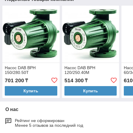
Насос DAB BPH
Насос DAB BPH
Нас
150/280.50T
120/250.40M
60/3
701 200
514 300
610
₸
₸
Купить
Купить
О нас
Рейтинг не сформирован
Менее 5 отзывов за последний год