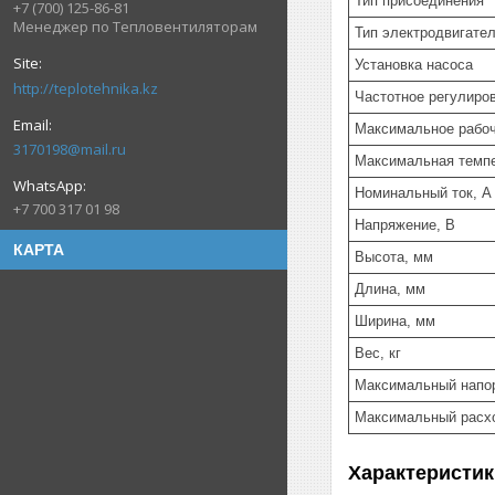
Тип присоединения
+7 (700) 125-86-81
Менеджер по Тепловентиляторам
Тип электродвигате
Установка насоса
http://teplotehnika.kz
Частотное регулиро
Максимальное рабоч
3170198@mail.ru
Максимальная темпе
Номинальный ток, А
+7 700 317 01 98
Напряжение, В
КАРТА
Высота, мм
Длина, мм
Ширина, мм
Вес, кг
Максимальный напор
Максимальный расхо
Характеристик