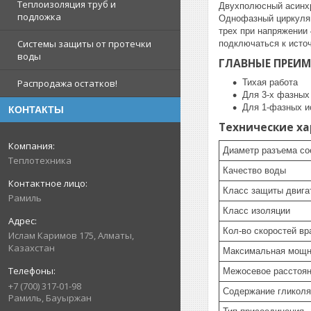
Теплоизоляция труб и
Двухполюсный асинхр
подложка
Однофазный циркуляц
трех при напряжении
Системы защиты от протечки
подключаться к источ
воды
ГЛАВНЫЕ ПРЕИ
Тихая работа
Распродажа остатков!
Для 3-х фазных
Для 1-фазных и
КОНТАКТЫ
Технические ха
Диаметр разъема со
Теплотехника
Качество воды
Класс защиты двигат
Рамиль
Класс изоляции
Кол-во скоростей в
Ислам Каримов 175, Алматы,
Казахстан
Максимальная мощн
Межосевое расстоян
+7 (700) 317-01-98
Содержание гликоля
Рамиль, Бауыржан