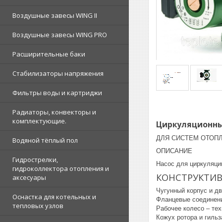
Воздушные завесы WING II
Воздушные завесы WING PRO
Расширительные баки
Стабилизаторы напряжения
Фильтры воды и картриджи
Радиаторы, конвекторы и
комплектующие.
Циркуляционный
ДЛЯ СИСТЕМ ОТОП
Водяной тёплый пол
ОПИСАНИЕ
Гидрострелки,
Насос для циркуляци
гидроколлектора отопления и
КОНСТРУКТИ
аксесуары
Чугунный корпус и д
Оснастка для котельных и
Фланцевые соединени
тепловых узлов
Рабочее колесо – те
Кожух ротора и гильз