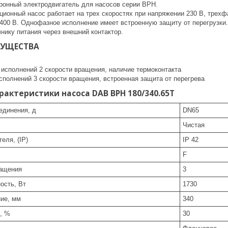
онный электродвигатель для насосов серии BPH.
ионный насос работает на трех скоростях при напряжении 230 В, трехф
 400 В. Однофазное исполнение имеет встроенную защиту от перегрузки
нику питания через внешний контактор.
МУЩЕСТВА
 исполнений 2 скорости вращения, наличие термоконтакта
сполнений 3 скорости вращения, встроенная защита от перегрева
рактеристики насоса DAB BPH 180/340.65T
единения, д
DN65
Чистая
еля, (IP)
IP 42
F
ращения
3
ость, Вт
1730
ие, мм
340
, %
30