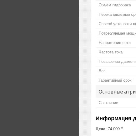
Объем гидробака
Перекачиваемые с
Способ установки н
Потребляемая мощн
Напряжение сети
Частота тока
Повышение давлен
Вес
Гарантийный срок
Основные атри
Состояние
Информация д
Цена:
74 000 ₸