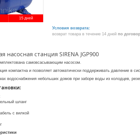
15 дней
возврат товара в течение 14 дней
по догово
я насосная станция SIRENA JGP900
комплектована самовсасывающим насосом.
нция компактна и позволяет автоматически поддерживать давление в си
мах водоснабжения небольших домов при заборе воды из колодцев, резер
тановки:
к
тельный шланг
кабель с вилкой
г
еристики