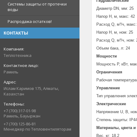
Гидравлические
Системы защиты от протечки
Диаметр DN, мм: 25
воды
Напор H, м, макс: 42
Распродажа остатков!
Расход Q, м³/ч, макс:
Напор H, м, ном: 25
КОНТАКТЫ
Расход Q, м³/ч, ном: 
Объем бака, л: 24
Теплотехника
Мощности
Мощность P, кВт, мак
Рамиль
Ограничения
Рабочая температура 
Управление
Ислам Каримов 175, Алматы,
Казахстан
Тип управления элек
Электрические
+7 (700) 317-01-98
Напряжение U, В, ном
Рамиль, Бауыржан
Степень защиты: IP4
+7 (700) 125-86-81
Материалы, цвета и
Менеджер по Тепловентиляторам
Вес, кг: 18,2