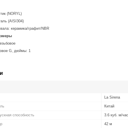
стик (NORYL)
аль (AISI304)
 вала: керамика/графит/NBR
азмеры
резьбовое
овое G, дюймы: 1
и
La Sirena
ель
Китай
ускная способность
3.6 куб. м/ча
ор
42 м