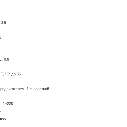
 3,6
2
с: 0,9
T, °C: до 35
тродвигателем: 1-скоростной
: 1~220
4
 вес