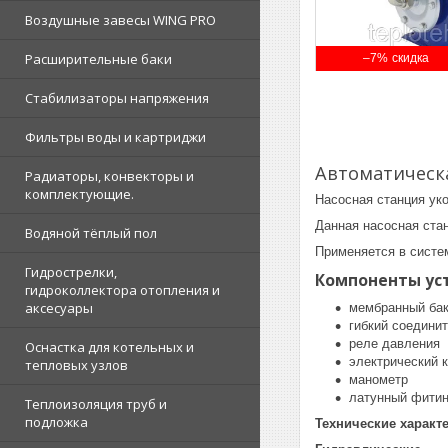
Воздушные завесы WING PRO
Расширительные баки
–7%
Стабилизаторы напряжения
Фильтры воды и картриджи
Автоматическа
Радиаторы, конвекторы и
комплектующие.
Насосная станция у
Данная насосная ста
Водяной тёплый пол
Применяется в систе
Гидрострелки,
Компоненты ус
гидроколлектора отопления и
аксесуары
мембранный ба
гибкий соедини
реле давления
Оснастка для котельных и
электрический 
тепловых узлов
манометр
латунный фитин
Теплоизоляция труб и
подложка
Технические характ