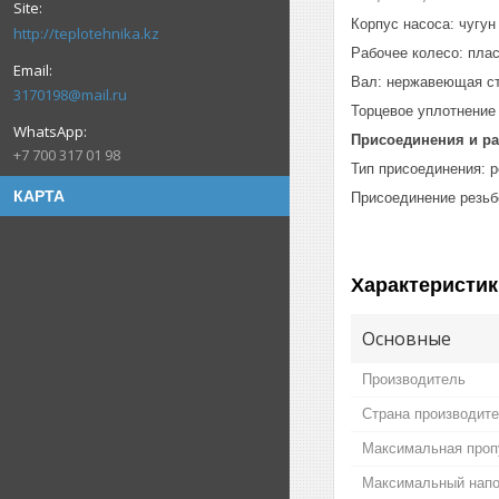
Корпус насоса: чугун
http://teplotehnika.kz
Рабочее колесо: пла
Вал: нержавеющая ст
3170198@mail.ru
Торцевое уплотнение
Присоединения и р
+7 700 317 01 98
Тип присоединения: 
КАРТА
Присоединение резьб
Характеристик
Основные
Производитель
Страна производит
Максимальная проп
Максимальный нап