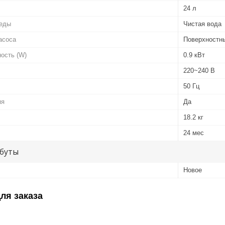
24 л
реды
Чистая вода
асоса
Поверхностн
ость (W)
0.9 кВт
220~240 В
50 Гц
ия
Да
18.2 кг
24 мес
буты
Новое
ля заказа