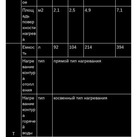
ое
Площ
м
2
2,1
2,5
4,9
7,1
адь
повер
хности
нагрев
а
Емкос
л
92
104
214
394
ть
Нагре
тип
прямой тип нагревания
вание
контур
а
отопл
ения
Нагре
тип
косвенный тип нагревания
вание
контур
а
горяче
й
воды
Т