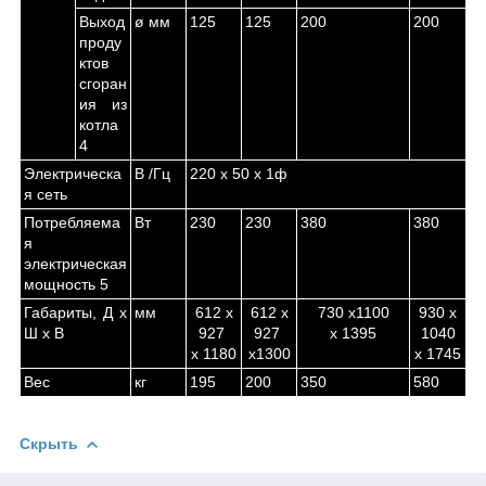
Выход
ø мм
125
125
200
200
проду
ктов
сгоран
ия из
котла
4
Электрическа
В /Гц
220 х 50 х 1ф
я сеть
Потребляема
Вт
230
230
380
380
я
электрическая
мощность
5
Габариты, Д х
мм
612 х
612 х
730 х1100
930 х
Ш х В
927
927
х 1395
1040
х 1180
х1300
х 1745
Вес
кг
195
200
350
580
Скрыть