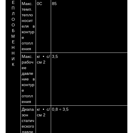
Е
Макс.
0
С
85
П
темп.
Л
тепло
О
носит
О
еля в
Б
контур
М
е
Е
отопл
Н
ения
Н
Макс.
кг • с/
3,5
И
рабоч
см
2
К
ее
давле
ние в
контур
е
отопл
ения
Диапа
кг • с/
0,8 ÷ 3,5
зон
см
2
статич
еского
давле