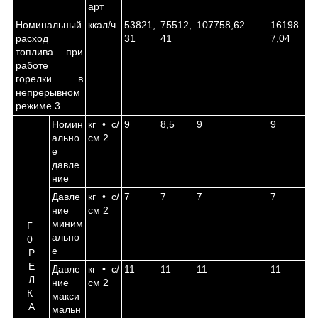
арт
Номинальный
ккал/ч
53821,
75512,
107758,62
16198
расход
31
41
7,04
топлива при
работе
горелки в
непрерывном
режиме
3
Номин
кг • с/
9
8,5
9
9
ально
см
2
е
давле
ние
Давле
кг • с/
7
7
7
7
ние
см
2
миним
Г
ально
0
е
Р
Е
Давле
кг • с/
11
11
11
11
Л
ние
см
2
К
макси
А
мальн