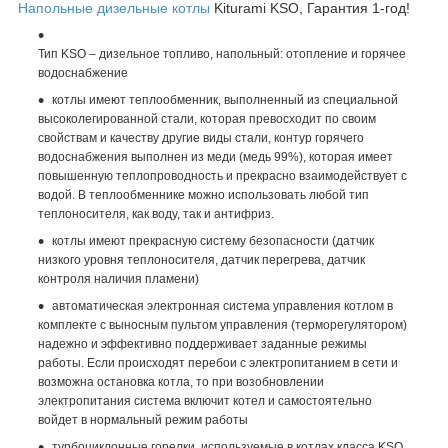
Напольные дизельные котлы
Kiturami KSO, Гарантия 1-год!
Тип KSO – дизельное топливо, напольный: отопление и горячее
водоснабжение
котлы имеют теплообменник, выполненный из специальной
высоколегированной стали, которая превосходит по своим
свойствам и качеству другие виды стали, контур горячего
водоснабжения выполнен из меди (медь 99%), которая имеет
повышенную теплопроводность и прекрасно взаимодействует с
водой. В теплообменнике можно использовать любой тип
теплоносителя, как воду, так и антифриз.
котлы имеют прекрасную систему безопасности (датчик
низкого уровня теплоносителя, датчик перегрева, датчик
контроля наличия пламени)
автоматическая электронная система управления котлом в
комплекте с выносным пультом управления (терморегулятором)
надежно и эффективно поддерживает заданные режимы
работы. Если происходят перебои с электропитанием в сети и
возможна остановка котла, то при возобновлении
электропитания система включит котел и самостоятельно
войдет в нормальный режим работы
турбоциклонные горелки, используемые в котлах класса KSO