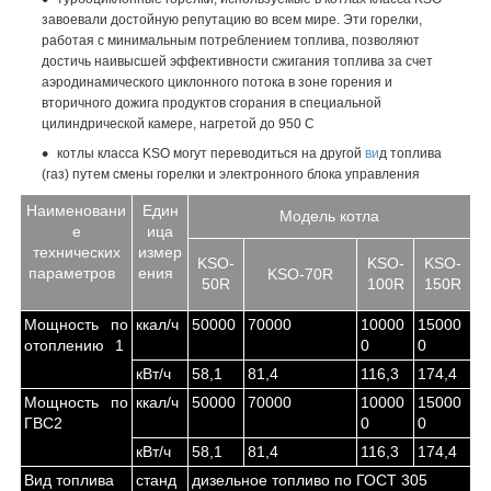
завоевали достойную репутацию во всем мире. Эти горелки,
работая с минимальным потреблением топлива, позволяют
достичь наивысшей эффективности сжигания топлива за счет
аэродинамического циклонного потока в зоне горения и
вторичного дожига продуктов сгорания в специальной
цилиндрической камере, нагретой до 950 С
котлы класса KSO могут переводиться на другой
ви
д топлива
(газ) путем смены горелки и электронного блока управления
Наименовани
Един
Модель котла
е
ица
технических
измер
KSO-
KSO-
KSO-
параметров
ения
KSO-70R
50R
100R
150R
Мощность по
ккал/ч
50000
70000
10000
15000
отоплению
1
0
0
кВт/ч
58,1
81,4
116,3
174,4
Мощность по
ккал/ч
50000
70000
10000
15000
ГВС
2
0
0
кВт/ч
58,1
81,4
116,3
174,4
Вид топлива
станд
дизельное топливо по ГОСТ 305