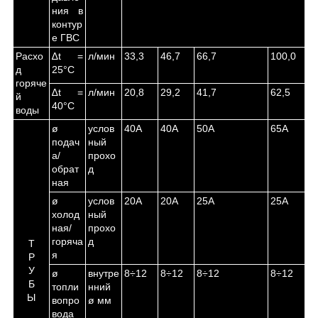
ния в
контур
е ГВС
Расхо
∆t =
л/мин
33,3
46,7
66,7
100,0
д
25°С
горяче
∆t =
л/мин
20,8
29,2
41,7
62,5
й
40°С
воды
ø
услов
40А
40А
50А
65А
подач
ный
а/
прохо
обрат
д
ная
ø
услов
20А
20А
25А
25А
холод
ный
ная/
прохо
горяча
д
Т
я
Р
У
ø
внутре
8÷12
8÷12
8÷12
8÷12
Б
топли
нний
Ы
вопро
ø мм
вода