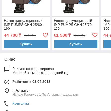
Насос циркуляционный
Насос циркуляционный
Нас
IMP PUMPS GHN 25/60-
IMP PUMPS GHN 25/70-
IMP
180
180
180
44 700
61 500
44 
₸
₸
47 600 ₸
65 400 ₸
Купить
Купить
О нас
Рейтинг не сформирован
Менее 5 отзывов за последний год
Работает с 03.04.2013
г. Алматы
Ислам Каримов 175, Алматы, Казахстан
Контакты