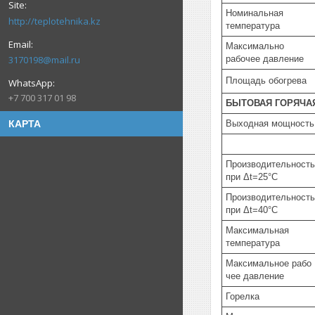
Номинальная
http://teplotehnika.kz
температура
Максимально
рабочее давление
3170198@mail.ru
Площадь обогрева
+7 700 317 01 98
БЫТОВАЯ ГОРЯЧА
Выходная мощность
КАРТА
Производительность
при
Δ
t=25°C
Производительность
при
Δ
t=40°C
Максимальная
температура
Максимальное
рабо
чее давление
Горелка