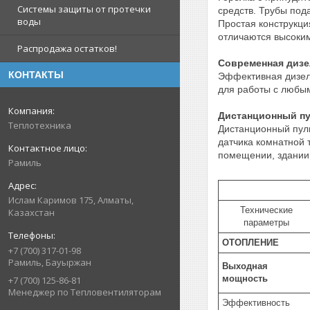
Системы защиты от протечки
средств. Трубы под
воды
Простая конструкци
отличаются высоким
Распродажа остатков!
Современная дизе
КОНТАКТЫ
Эффективная дизел
для работы с любым
Дистанционный пу
Теплотехника
Дистанционный пул
датчика комнатной 
помещении, здании
Рамиль
Ислам Каримов 175, Алматы,
Технические
Казахстан
параметры
ОТОПЛЕНИЕ
+7 (700) 317-01-98
Рамиль, Бауыржан
Выходная
мощность
+7 (700) 125-86-81
Менеджер по Тепловентиляторам
Эффективность