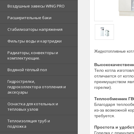
Воздушные завесы WING PRO
Расширительные баки
Стабилизаторы напряжения
Фильтры воды и картриджи
Жидкотопливные котлы
Радиаторы, конвекторы и
комплектующие.
Высококачественн
Водяной тёплый пол
Тело котла изготов
отличается от котл
Гидрострелки,
преимуществом явля
гидроколлектора отопления и
горелки).
аксесуары
Теплообменник ГВ
Оснастка для котельных и
Благодаря теплообм
тепловых узлов
из-за возможной ко
требуется.
Теплоизоляция труб и
подложка
Простота и удобс
Горелка с принудит