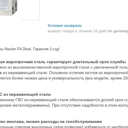
возврат товара в течение 14 дней
по догово
 Navien FA Disel, Гарантия 1-год!
ая жаропрочная сталь гарантирует длительный срок службы
лено из высококачественной жаропрочной стали с увеличенной тол
ов из нержавеющей стали. Основное отличие котлов из жаропрочно
ется более низкая цена и универсальность (все модели, кроме 2
С из нержавеющей стали
еннику ГВС из нержавеющей стали обеспечивается долгий срок слу
ррозии металла(ржавчины). При отсутствии надобности в этом конт
тво монтажа, низкие расходы на техобслуживание
ельным отводом выхлопных газов позволяет избавиться от необход