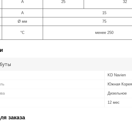
A
25
32
A
15
Ø мм
75
°С
менее 250
и
буты
KD Navien
ель
Южная Корея
ива
Дизельное
12 мес
ля заказа