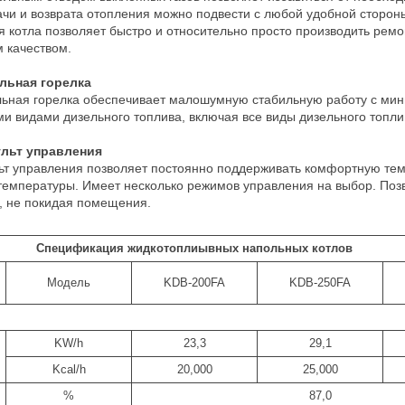
ачи и возврата отопления можно подвести с любой удобной стороны
я котла позволяет быстро и относительно просто производить рем
 качеством.
льная горелка
ьная горелка обеспечивает малошумную стабильную работу с мин
и видами дизельного топлива, включая все виды дизельного топли
льт управления
ьт управления позволяет постоянно поддерживать комфортную тем
температуры. Имеет несколько режимов управления на выбор. Позв
, не покидая помещения.
Спецификация жидкотоплиывных напольных котлов
Модель
KDB-200FA
KDB-250FA
KW/h
23,3
29,1
Kcal/h
20,000
25,000
%
87,0