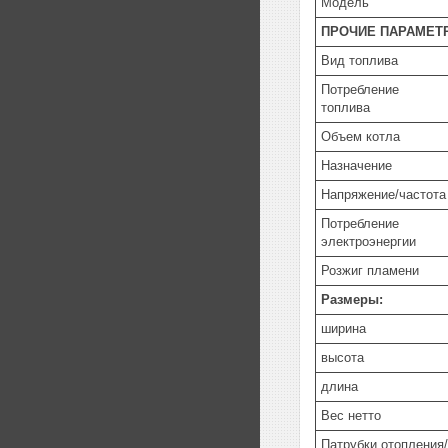
Модель
ПРОЧИЕ ПАРАМЕТ
Вид топлива
Потребление
топлива
Объем котла
Назначение
Напряжение/частота
Потребление
электроэнергии
Розжиг пламени
Размеры:
ширина
высота
длина
Вес нетто
Патрубки отопления/