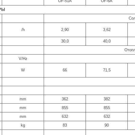
OF-51A
OF-6A
РЫ
Сол
/h
2,90
3,62
30,0
40,0
Отопл
V/Hz
W
66
71,5
mm
362
382
mm
855
855
mm
632
632
kg
83
90