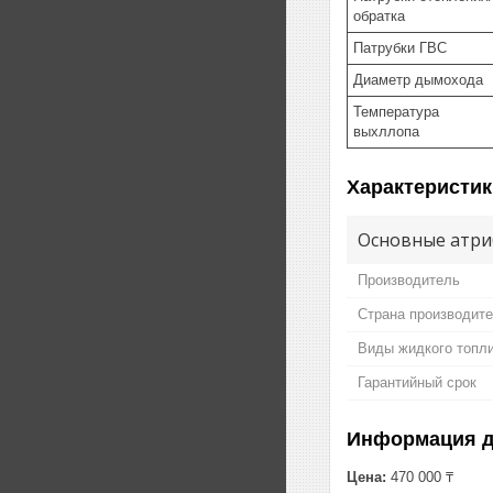
обратка
Патрубки ГВС
Диаметр дымохода
Температура
выхллопа
Характеристик
Основные атри
Производитель
Страна производит
Виды жидкого топл
Гарантийный срок
Информация д
Цена:
470 000 ₸