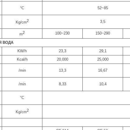
°С
52~85
2
3,5
Kg/cm
2
100~230
150~290
m
Я ВОДА
KW/h
23,3
29,1
Kcal/h
20,000
25,000
/min
13,3
16,67
/min
8,33
10,4
°С
2
Kg/cm