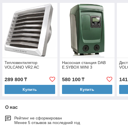
Тепловентилятор
Насосная станция DAB
Дес
VOLCANO VR2 AC
E.SYBOX MINI 3
VOL
289 800
580 100
141
₸
₸
Купить
Купить
О нас
Рейтинг не сформирован
Менее 5 отзывов за последний год