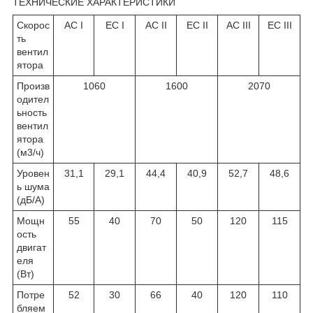
ТЕХНИЧЕСКИЕ ХАРАКТЕРИСТИКИ
Скорос
AC I
EC I
AC II
EC II
AC III
EC III
ть
вентил
ятора
Произв
1060
1600
2070
одител
ьность
вентил
ятора
(м
3
/ч)
Уровен
31,1
29,1
44,4
40,9
52,7
48,6
ь шума
(дБ/А)
Мощн
55
40
70
50
120
115
ость
двигат
еля
(Вт)
Потре
52
30
66
40
120
110
бляем