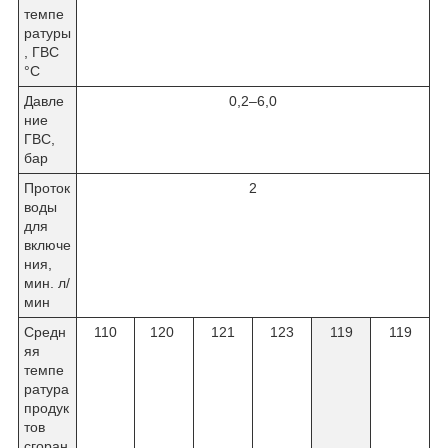
темпе
ратуры
, ГВС
°C
Давле
0,2–6,0
ние
ГВС,
бар
Проток
2
воды
для
включе
ния,
мин. л/
мин
Средн
110
120
121
123
119
119
яя
темпе
ратура
продук
тов
сгоран