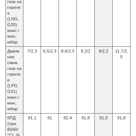
газа на
горелк
е
(LNG,
G20)
макс./
мин,
мбар
Давле
7/2,3
6,5/2,3
8,6/2,3
9,2/2
9/2,2
11,7/2,
ние
5
сжиж.
газа на
горелк
е
(LPG,
G31)
макс./
мин,
мбар
КПД
91,1
91
92,4
91,8
91,6
91,8
(при
80/60
°C), %