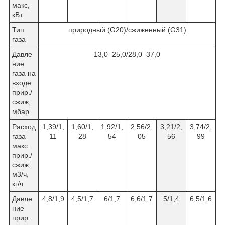
макс,
кВт
Тип
природный (G20)/сжиженный (G31)
газа
Давле
13,0–25,0/28,0–37,0
ние
газа на
входе
прир./
сжиж,
мбар
Расход
1,39/1,
1,60/1,
1,92/1,
2,56/2,
3,21/2,
3,74/2,
газа
11
28
54
05
56
99
макс.
прир./
сжиж,
м3/ч,
кг/ч
Давле
4,8/1,9
4,5/1,7
6/1,7
6,6/1,7
5/1,4
6,5/1,6
ние
прир.