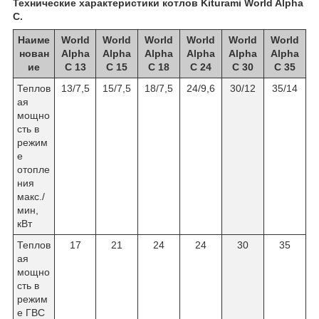
Технические характеристики котлов Kiturami World Alpha
C.
Наиме
World
World
World
World
World
World
нован
Alpha
Alpha
Alpha
Alpha
Alpha
Alpha
ие
C 13
C 15
C 18
C 24
C 30
C 35
Теплов
13/7,5
15/7,5
18/7,5
24/9,6
30/12
35/14
ая
мощно
сть в
режим
е
отопле
ния
макс./
мин,
кВт
Теплов
17
21
24
24
30
35
ая
мощно
сть в
режим
е ГВС