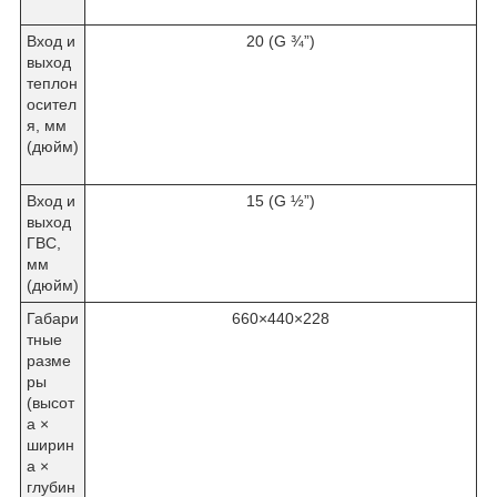
Вход и
20 (G ¾”)
выход
теплон
осител
я, мм
(дюйм)
Вход и
15 (G ½”)
выход
ГВС,
мм
(дюйм)
Габари
660×440×228
тные
разме
ры
(высот
а ×
ширин
а ×
глубин