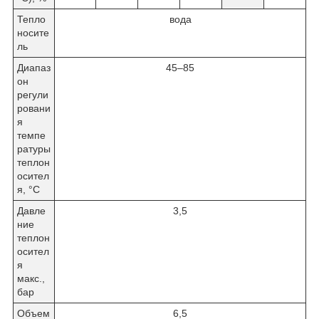
Тепло
вода
носите
ль
Диапаз
45–85
он
регули
ровани
я
темпе
ратуры
теплон
осител
я, °C
Давле
3,5
ние
теплон
осител
я
макс.,
бар
Объем
6,5