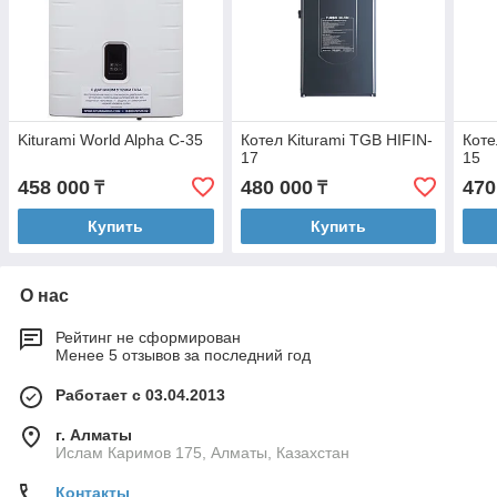
Kiturami World Alpha C-35
Котел Kiturami TGB HIFIN-
Коте
17
15
458 000
480 000
470
₸
₸
Купить
Купить
О нас
Рейтинг не сформирован
Менее 5 отзывов за последний год
Работает с 03.04.2013
г. Алматы
Ислам Каримов 175, Алматы, Казахстан
Контакты