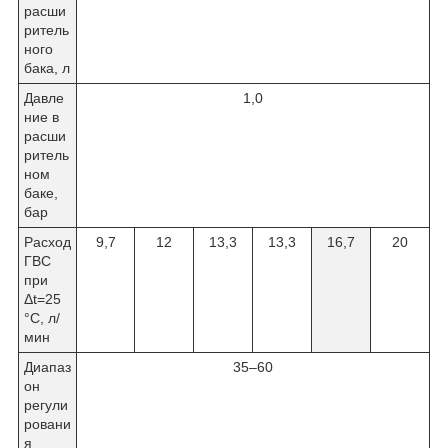
расши
ритель
ного
бака, л
Давле
1,0
ние в
расши
ритель
ном
баке,
бар
Расход
9,7
12
13,3
13,3
16,7
20
ГВС
при
Δt=25
°C, л/
мин
Диапаз
35–60
он
регули
ровани
я