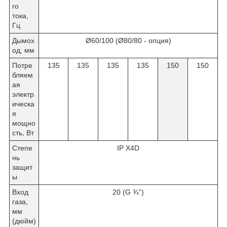
го
тока,
Гц
Дымох
Ø60/100 (Ø80/80 - опция)
од, мм
Потре
135
135
135
135
150
150
бляем
ая
электр
ическа
я
мощно
сть, Вт
Степе
IP X4D
нь
защит
ы
Вход
20 (G ¾”)
газа,
мм
(дюйм)