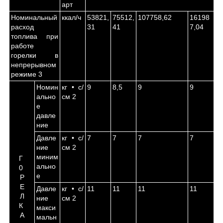
арт
Номинальный
ккал/ч
53821,
75512,
107758,62
16198
расход
31
41
7,04
топлива при
работе
горелки в
непрерывном
режиме
3
Номин
кг • с/
9
8,5
9
9
ально
см
2
е
давле
ние
Давле
кг • с/
7
7
7
7
ние
см
2
миним
Г
ально
0
е
Р
Е
Давле
кг • с/
11
11
11
11
Л
ние
см
2
К
макси
А
мальн