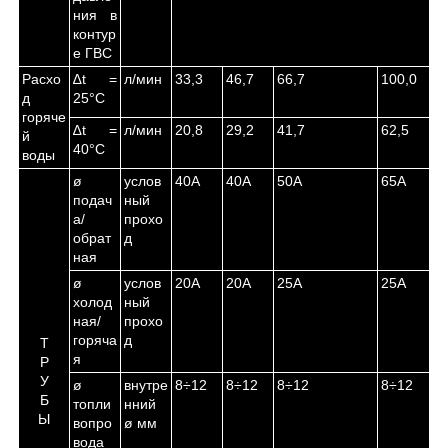
ния в
контур
е ГВС
Расхо
∆t =
л/мин
33,3
46,7
66,7
100,0
д
25°С
горяче
∆t =
л/мин
20,8
29,2
41,7
62,5
й
40°С
воды
ø
услов
40А
40А
50А
65А
подач
ный
а/
прохо
обрат
д
ная
ø
услов
20А
20А
25А
25А
холод
ный
ная/
прохо
горяча
д
Т
я
Р
У
ø
внутре
8÷12
8÷12
8÷12
8÷12
Б
топли
нний
Ы
вопро
ø мм
вода