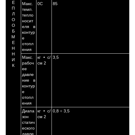
Е
Макс.
0
С
85
П
темп.
Л
тепло
О
носит
О
еля в
Б
контур
М
е
Е
отопл
Н
ения
Н
Макс.
кг • с/
3,5
И
рабоч
см
2
К
ее
давле
ние в
контур
е
отопл
ения
Диапа
кг • с/
0,8 ÷ 3,5
зон
см
2
статич
еского
давле