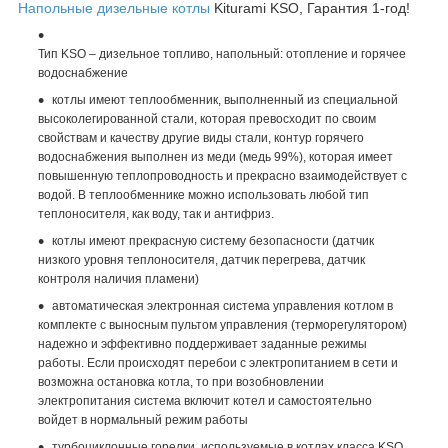
Напольные дизельные котлы
Kiturami KSO, Гарантия 1-год!
Тип KSO – дизельное топливо, напольный: отопление и горячее
водоснабжение
котлы имеют теплообменник, выполненный из специальной
высоколегированной стали, которая превосходит по своим
свойствам и качеству другие виды стали, контур горячего
водоснабжения выполнен из меди (медь 99%), которая имеет
повышенную теплопроводность и прекрасно взаимодействует с
водой. В теплообменнике можно использовать любой тип
теплоносителя, как воду, так и антифриз.
котлы имеют прекрасную систему безопасности (датчик
низкого уровня теплоносителя, датчик перегрева, датчик
контроля наличия пламени)
автоматическая электронная система управления котлом в
комплекте с выносным пультом управления (терморегулятором)
надежно и эффективно поддерживает заданные режимы
работы. Если происходят перебои с электропитанием в сети и
возможна остановка котла, то при возобновлении
электропитания система включит котел и самостоятельно
войдет в нормальный режим работы
турбоциклонные горелки, используемые в котлах класса KSO