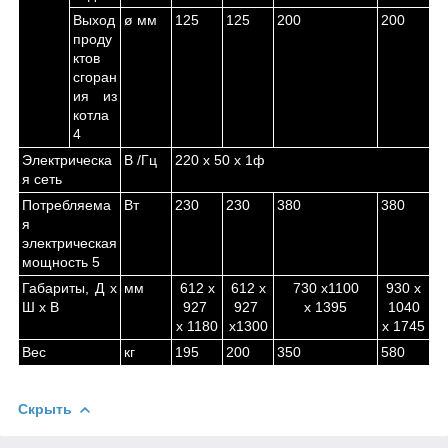
Выход
ø мм
125
125
200
200
проду
ктов
сгоран
ия из
котла
4
Электрическа
В /Гц
220 х 50 х 1ф
я сеть
Потребляема
Вт
230
230
380
380
я
электрическая
мощность
5
Габариты, Д х
мм
612 х
612 х
730 х1100
930 х
Ш х В
927
927
х 1395
1040
х 1180
х1300
х 1745
Вес
кг
195
200
350
580
Скрыть