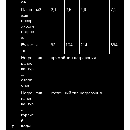
ое
Площ
м
2
2,1
2,5
4,9
7,1
адь
повер
хности
нагрев
а
Емкос
л
92
104
214
394
ть
Нагре
тип
прямой тип нагревания
вание
контур
а
отопл
ения
Нагре
тип
косвенный тип нагревания
вание
контур
а
горяче
й
воды
Т