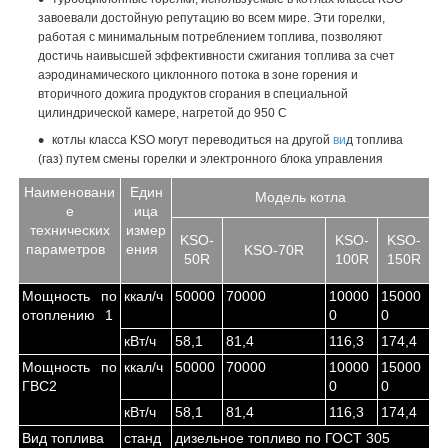
завоевали достойную репутацию во всем мире. Эти горелки,
работая с минимальным потреблением топлива, позволяют
достичь наивысшей эффективности сжигания топлива за счет
аэродинамического циклонного потока в зоне горения и
вторичного дожига продуктов сгорания в специальной
цилиндрической камере, нагретой до 950 С
котлы класса KSO могут переводиться на другой
ви
д топлива
(газ) путем смены горелки и электронного блока управления
Наименовани
Един
Модель котла
е
ица
технических
измер
KSO-
KSO-
KSO-
параметров
ения
KSO-70R
50R
100R
150R
Мощность по
ккал/ч
50000
70000
10000
15000
отоплению
1
0
0
кВт/ч
58,1
81,4
116,3
174,4
Мощность по
ккал/ч
50000
70000
10000
15000
ГВС
2
0
0
кВт/ч
58,1
81,4
116,3
174,4
Вид топлива
станд
дизельное топливо по ГОСТ 305