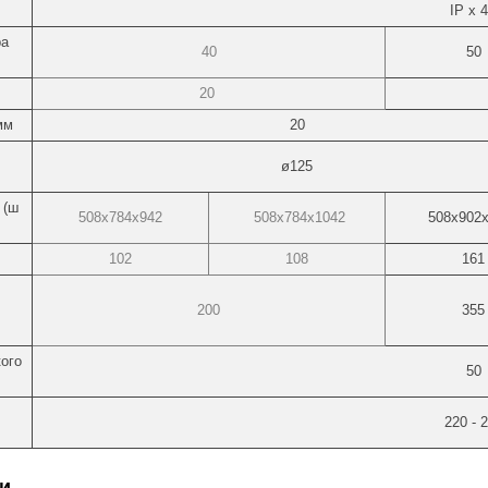
IP x 
ра
40
50
20
мм
20
ø125
 (ш
508х784х942
508х784х1042
508х902
102
108
161
200
355
ого
50
220 - 
и