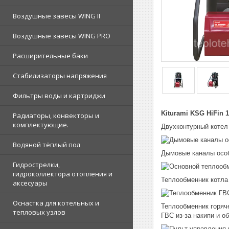
Воздушные завесы WING II
Воздушные завесы WING PRO
Расширительные баки
Стабилизаторы напряжения
Фильтры воды и картриджи
Kiturami KSG HiFin
Радиаторы, конвекторы и
комплектующие.
Двухконтурный котел
Водяной тёплый пол
Дымовые каналы особ
Гидрострелки,
гидроколлектора отопления и
Теплообменник котла
аксесуары
Оснастка для котельных и
Теплообменник горяч
тепловых узлов
ГВС из-за накипи и 