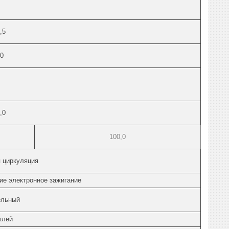
2,5
80
6,0
100,0
 циркуляция
ие электронное зажигание
ельный
плей