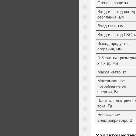
Степень защиты
Вход и выход конту
отопления, мм
Вход газа, мм
Вход и выход ГВС, 
Выход продуктов
сгорания, мм
Габаритные размеры
х г х в), мм
Масса нетто, кг
Максимальное
потребление эл.
энергии, Вт
Частота электрическ
тока, Гц
Напряжение
электропривода, В
Характеристик