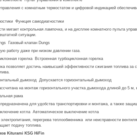
правления с комнатным термостатом и цифровой индикацией обеспечива
Функция самодиагностики
ти мигает контрольная лампочка, и на дисплее комнатного пульта управ
ештатной ситуации.
Газовый клапан Dungs
ую работу даже при низком давлении газа.
Встроенная турбоциклонная горелка
ка позволяет достичь наивысшей эффективности сжигания топлива за сч
лива.
Допускается горизонтальный дымоход
ссчитана на монтаж горизонтального участка дымохода длиной до 5 м, 
льная рама
 предназначена для удобства транспортировки и монтажа, а также защищ
Автоматическое выключение котла
 электропитания, перегрева теплообменника или неисправности вентил
ащает подачу топлива.
ов Kiturami KSG HiFin