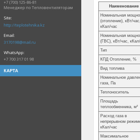
+7 (700) 125-86-81
Наименование
Менеджер по Тепловентиляторам
Номинальная мощно
(отопление), кВт/час
http://teplotehnika.kz
кКал/час
Номинальная мощно
(ГВС), кВт/час, кКал
3170198@mail.ru
Тип
+7 700 317 01 98
КПД Отопление, %
Вид топлива
КАРТА
Номинальное давле
газа, Па
Теплоноситель
Площадь
теплообменника, м²
Расход газа в
непрерывном режим
кКал/час
Максимальное