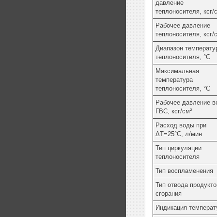
давление
теплоносителя, ксг/
Рабочее давление
теплоносителя, ксг/
Диапазон температу
теплоносителя, °С
Максимальная
температура
теплоносителя, °С
Рабочее давление в
ГВС, ксг/см²
Расход воды при
ΔT=25°С, л/мин
Тип циркуляции
теплоносителя
Тип воспламенения
Тип отвода продукто
сгорания
Индикация температ