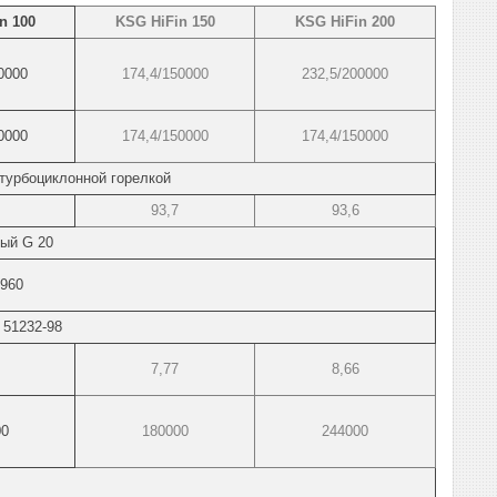
n 100
KSG HiFin 150
KSG HiFin 200
0000
174,4/150000
232,5/200000
0000
174,4/150000
174,4/150000
турбоциклонной горелкой
93,7
93,6
ный G 20
1960
 51232-98
7,77
8,66
00
180000
244000