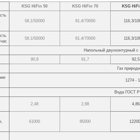
KSG HiFin 50
KSG HiFin 70
KSG HiFi
сть
,
58,1/50000
81,4/70000
116,3/10
сть
58,1/50000
81,4/70000
116,3/10
/час
Напольный двухконтурный с 
90,8
91,7
92,5
Газ природ
ние
1274 - 
Вода ГОСТ Р
2,48
2,88
4,86
е,
61000
85000
1220