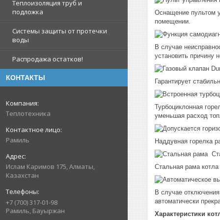
Теплоизоляция труб и
подложка
Оснащение пультом у
помещении.
Системы защиты от протечки
воды
В случае неисправнос
установить причину н
Распродажа остатков!
КОНТАКТЫ
Гарантирует стабильн
Турбоциклонная горел
Теплотехника
уменьшая расход топ
Рамиль
Наддувная горелка ра
Ста
Ислам Каримов 175, Алматы,
Стальная рама котла
Казахстан
В случае отключения
автоматически прекр
+7 (700) 317-01-98
Рамиль, Бауыржан
Характеристики котл