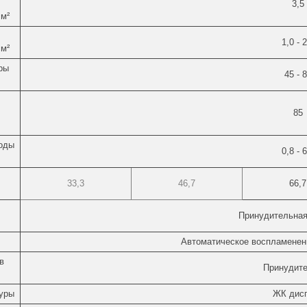
3,5
см²
1,0 - 
см²
ры
45 - 
85
оды
0,8 - 
33,3
46,7
66,7
Принудительная
Автоматическое воспламенен
в
Принудит
уры
ЖК дис