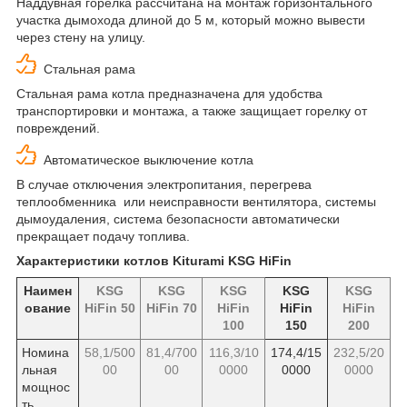
Наддувная горелка рассчитана на монтаж горизонтального
участка дымохода длиной до 5 м, который можно вывести
через стену на улицу.
Стальная рама
Стальная рама котла предназначена для удобства
транспортировки и монтажа, а также защищает горелку от
повреждений.
Автоматическое выключение котла
В случае отключения электропитания, перегрева
теплообменника или неисправности вентилятора, системы
дымоудаления, система безопасности автоматически
прекращает подачу топлива.
Характеристики котлов Kiturami KSG HiFin
Наимен
KSG
KSG
KSG
KSG
KSG
ование
HiFin 50
HiFin 70
HiFin
HiFin
HiFin
100
150
200
Номина
58,1/500
81,4/700
116,3/10
174,4/15
232,5/20
льная
00
00
0000
0000
0000
мощнос
ть