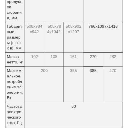
продукт
ов
сгорани
я, мм
Габарит
508х784
508х78
508х902
766х1097х1416
ные
х942
4х1042
х1207
размер
ы (ш х г
х в), мм
Масса
102
108
161
270
282
нетто, кг
Максим
200
355
385
470
альное
потребл
ение эл.
энергии,
Вт
Частота
50
электри
ческого
тока, Гц