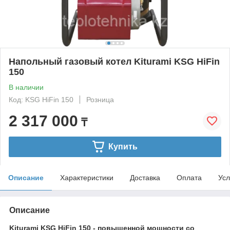
Напольный газовый котел Kiturami KSG HiFin
150
В наличии
Код: KSG HiFin 150
Розница
2 317 000
₸
Купить
Описание
Характеристики
Доставка
Оплата
Усл
Описание
Kiturami KSG HiFin 150 - повышенной мощности со