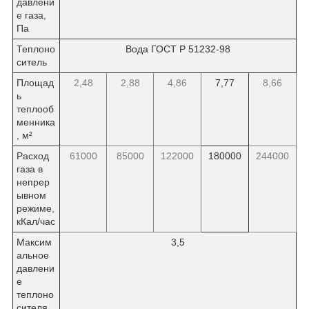
давлени
е газа,
Па
Теплоно
Вода ГОСТ Р 51232-98
ситель
Площад
2,48
2,88
4,86
7,77
8,66
ь
теплооб
менника
, м²
Расход
61000
85000
122000
180000
244000
газа в
непрер
ывном
режиме,
кКал/час
Максим
3,5
альное
давлени
е
теплоно
сителя,