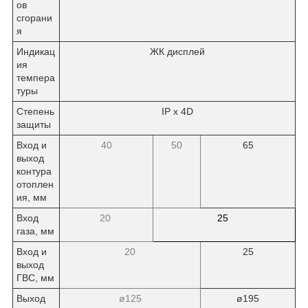
ов
сгорани
я
Индикац
ЖК дисплей
ия
темпера
туры
Степень
IP x 4D
защиты
Вход и
40
50
65
выход
контура
отоплен
ия, мм
Вход
20
25
газа, мм
Вход и
20
25
выход
ГВС, мм
Выход
ø125
ø195