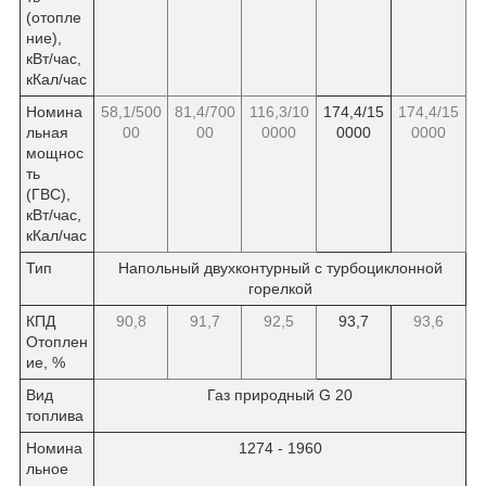
(отопле
ние),
кВт/час,
кКал/час
Номина
58,1/500
81,4/700
116,3/10
174,4/15
174,4/15
льная
00
00
0000
0000
0000
мощнос
ть
(ГВС),
кВт/час,
кКал/час
Тип
Напольный двухконтурный с турбоциклонной
горелкой
КПД
90,8
91,7
92,5
93,7
93,6
Отоплен
ие, %
Вид
Газ природный G 20
топлива
Номина
1274 - 1960
льное