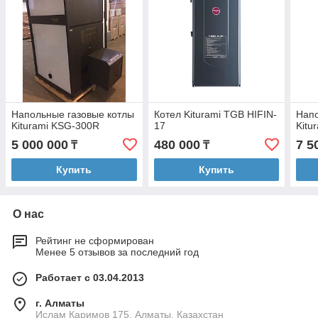
Напольные газовые котлы
Котел Kiturami TGB HIFIN-
Напо
Kiturami KSG-300R
17
Kitu
5 000 000
480 000
7 5
₸
₸
Купить
Купить
О нас
Рейтинг не сформирован
Менее 5 отзывов за последний год
Работает с 03.04.2013
г. Алматы
Ислам Каримов 175, Алматы, Казахстан