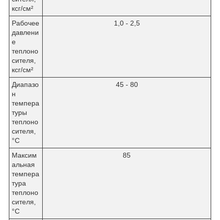
ксг/см²
Рабочее
1,0 - 2,5
давлени
е
теплоно
сителя,
ксг/см²
Диапазо
45 - 80
н
темпера
туры
теплоно
сителя,
°С
Максим
85
альная
темпера
тура
теплоно
сителя,
°С