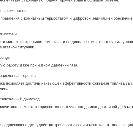
обеспечивает стабильную подачу горячей воды в большом объеме.
я в комплекте
правления с комнатным термостатом и цифровой индикацией обеспечива
гностики
ти мигает контрольная лампочка, и на дисплее комнатного пульта управ
ештатной ситуации.
Dungs
ую работу даже при низком давлении газа.
оциклонная горелка
ка позволяет достичь наивысшей эффективности сжигания топлива за сч
лива.
изонтальный дымоход
ссчитана на монтаж горизонтального участка дымохода длиной до 5 м, 
 предназначена для удобства транспортировки и монтажа, а также защищ