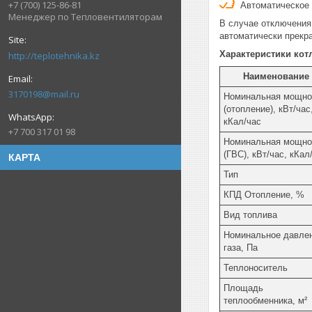
+7 (700) 125-86-81
Автоматическое 
Менеджер по Тепловентиляторам
В случае отключения
автоматически прекр
Характеристики котл
http://teplotehnika.kz
Наименование
3170198@mail.ru
Номинальная мощно
(отопление), кВт/час
кКал/час
+7 700 317 01 98
Номинальная мощно
(ГВС), кВт/час, кКал
КАРТА
Тип
КПД Отопление, %
Вид топлива
Номинальное давле
газа, Па
Теплоноситель
Площадь
теплообменника, м²