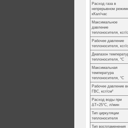
Расход газа в
непрерывном режим
кКал/час
Максимальное
давление
теплоносителя, ксг/
Рабочее давление
теплоносителя, ксг/
Диапазон температу
теплоносителя, °С
Максимальная
температура
теплоносителя, °С
Рабочее давление в
ГВС, ксг/см²
Расход воды при
ΔT=25°С, л/мин
Тип циркуляции
теплоносителя
Тип воспламенения