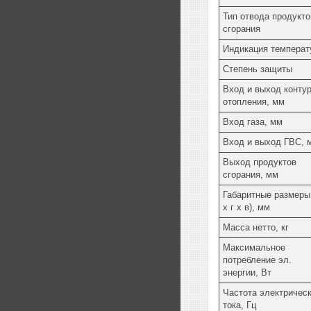
Тип отвода продукто
сгорания
Индикация температ
Степень защиты
Вход и выход конту
отопления, мм
Вход газа, мм
Вход и выход ГВС, 
Выход продуктов
сгорания, мм
Габаритные размеры
х г х в), мм
Масса нетто, кг
Максимальное
потребление эл.
энергии, Вт
Частота электрическ
тока, Гц