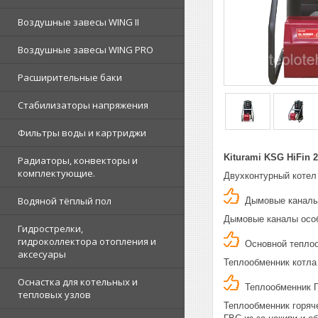
Воздушные завесы WING II
Воздушные завесы WING PRO
Расширительные баки
Стабилизаторы напряжения
Фильтры воды и картриджи
Kiturami KSG HiFin
Радиаторы, конвекторы и
комплектующие.
Двухконтурный котел
Водяной тёплый пол
Дымовые каналы 
Дымовые каналы особ
Гидрострелки,
гидроколлектора отопления и
Основной теплоо
аксесуары
Теплообменник котла
Оснастка для котельных и
Теплообменник Г
тепловых узлов
Теплообменник горяч