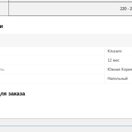
220 - 
и
Kiturami
12 мес
ель
Южная Корея
Напольный
ля заказа