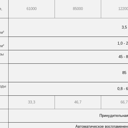
е,
61000
85000
1220
3,5
см²
1,0 - 
см²
ры
45 - 
85
оды
0,8 - 
33,3
46,7
66,7
Принудительная
Автоматическое воспламенен