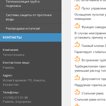
ГВС из-за накипи и 
Теплоизоляция труб и
подложка
Пульт управлени
Оснащение пультом у
Системы защиты от протечки
помещении.
воды
Функция самодиа
Распродажа остатков!
В случае неисправнос
КОНТАКТЫ
установить причину н
Газовый клапан 
Гарантирует стабильн
Теплотехника
Встроенная турб
Турбоциклонная горел
Рамиль
уменьшая расход топ
Допускается гор
Ислам Каримов 175, Алматы,
Казахстан
Наддувная горелка ра
Стальная рама
+7 (700) 317-01-98
Стальная рама котла
Рамиль, Бауыржан