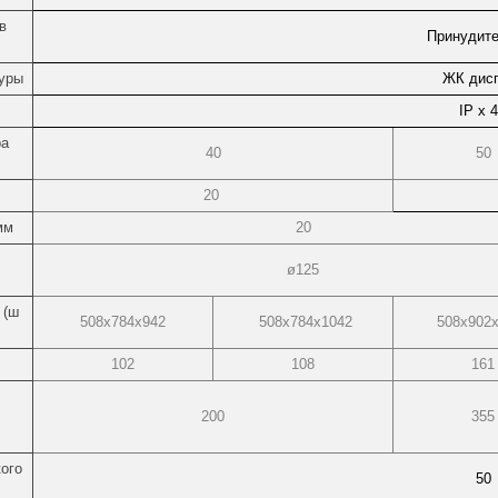
в
Принудит
уры
ЖК дис
IP x 
ра
40
50
20
мм
20
ø125
 (ш
508х784х942
508х784х1042
508х902
102
108
161
200
355
ого
50