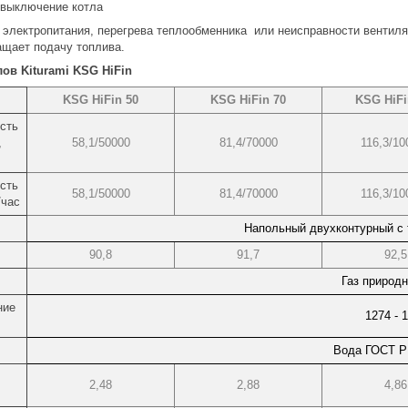
выключение котла
 электропитания, перегрева теплообменника или неисправности вентил
ащает подачу топлива.
ов Kiturami KSG HiFin
KSG HiFin 50
KSG HiFin 70
KSG HiFi
сть
,
58,1/50000
81,4/70000
116,3/10
сть
58,1/50000
81,4/70000
116,3/10
/час
Напольный двухконтурный с 
90,8
91,7
92,5
Газ природ
ние
1274 - 
Вода ГОСТ Р
2,48
2,88
4,86