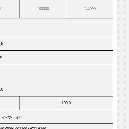
00
180000
244000
2,5
80
6,0
100,0
 циркуляция
ие электронное зажигание