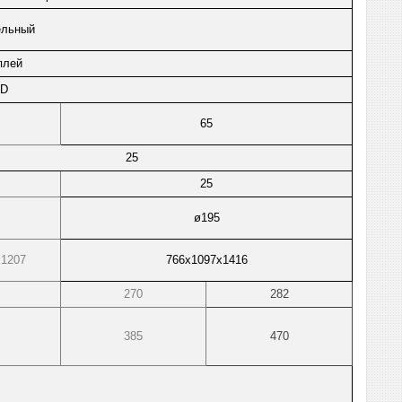
ельный
плей
4D
65
25
25
ø195
х1207
766х1097х1416
270
282
385
470