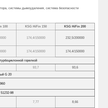
ятора, системы дымоудаления, система безопасности
n 100
KSG HiFin 150
KSG HiFin 200
0000
174,4/150000
232,5/200000
0000
174,4/150000
174,4/150000
турбоциклонной горелкой
93,7
93,6
ный G 20
1960
 51232-98
7,77
8,66