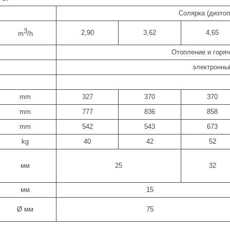
Солярка (дизтоп
3
2,90
3,62
4,65
m
/h
Отопление и горяч
электронны
mm
327
370
370
mm
777
836
858
mm
542
543
673
kg
40
42
52
мм
25
32
мм
15
Ø мм
75