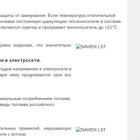
защиты от замерзания. Если температура отопительной
спечивая постоянную циркуляцию теплоносителя в системе
лючается горелка и прогревает теплоноситель до +21°С.
ржен коррозии, что значительно
я в электросети.
падов напряжения в электросети в
аря чему продлевается срок его
нимальным потреблением топлива.
виды топлива российского
ательных примесей, нарушающих
те с котлом.