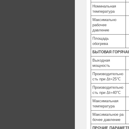
Номинальная
температура
Максимально
рабочее
давление
Площадь
обогрева
БЫТОВАЯ ГОРЯЧА
Выходная
мощность
Производительно
сть при
Δ
t=25°C
Производительно
сть при
Δ
t=40°C
Максимальная
температура
Максимальное
ра
бочее давление
ПРОЧИЕ ПАРАМЕТ