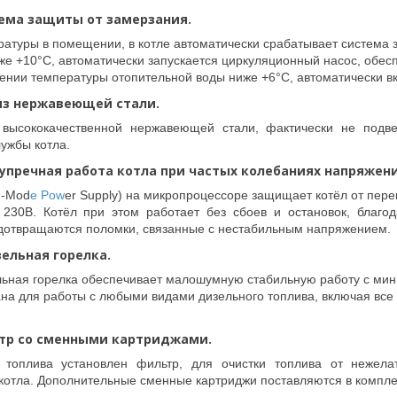
ема защиты от замерзания.
атуры в помещении, в котле автоматически срабатывает система 
же +10°С, автоматически запускается циркуляционный насос, обе
ении температуры отопительной воды ниже +6°С, автоматически вк
из нержавеющей стали.
высококачественной нержавеющей стали, фактически не подве
лужбы котла.
зупречная работа котла при частых колебаниях напряжени
d-Mod
e Pow
er Supply) на микропроцессоре защищает котёл от пере
230В. Котёл при этом работает без сбоев и остановок, благод
едотвращаются поломки, связанные с нестабильным напряжением.
ельная горелка.
ьная горелка обеспечивает малошумную стабильную работу с ми
на для работы с любыми видами дизельного топлива, включая все 
тр со сменными картриджами.
 топлива установлен фильтр, для очистки топлива от нежел
котла. Дополнительные сменные картриджи поставляются в комплек