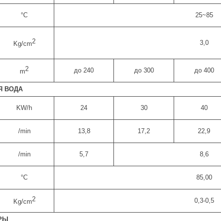
°С
25~85
2
3,0
Kg/cm
2
до 240
до 300
до 400
m
Я ВОДА
KW/h
24
30
40
/min
13,8
17,2
22,9
/min
5,7
8,6
°С
85,00
2
0,3-0,5
Kg/cm
РЫ