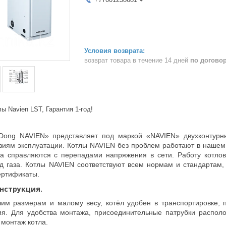
возврат товара в течение 14 дней
по догово
 Navien LST, Гарантия 1-год!
Dong NAVIEN» представляет под маркой «NAVIEN» двухконтурн
овиям эксплуатации. Котлы NAVIEN без проблем работают в наше
да справляются с перепадами напряжения в сети. Работу котло
д газа. Котлы NAVIEN соответствуют всем нормам и стандартам,
ертификаты.
нструкция.
им размерам и малому весу, котёл удобен в транспортировке, п
. Для удобства монтажа, присоединительные патрубки располож
 монтаж котла.