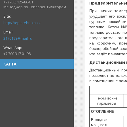
+7 (700) 125-86-81
Предварительный
Менеджер по Тепловентиляторам
При низких темпе
ухудшает его восп
суровым российски
http://teplotehnika.kz
топливо. Котлы NA
топливо достаточно
предварительного п
3170198@mail.ru
на форсунку, пре
бесперебойной восп
+7 700 317 01 98
что ведёт к значите
Дистанционный п
КАРТА
Дистанционный по
позволяет не тольк
в помещении с помо
Технические
параметры
ОТОПЛЕНИЕ
Выходная
мощность