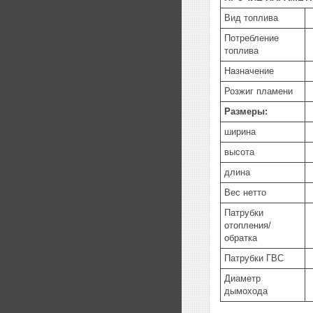
Вид топлива
Потребление
топлива
Назначение
Розжиг пламени
Размеры:
ширина
высота
длина
Вес нетто
Патрубки
отопления/
обратка
Патрубки ГВС
Диаметр
дымохода