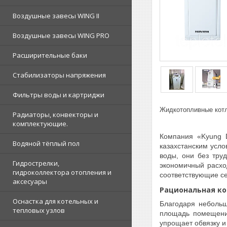
Воздушные завесы WING II
Воздушные завесы WING PRO
Расширительные баки
Стабилизаторы напряжения
Фильтры воды и картриджи
Жидкотопливные котлы
Радиаторы, конвекторы и
комплектующие.
Компания «Kyung 
Водяной тёплый пол
казахстанским усл
воды, они без тру
Гидрострелки,
экономичный расхо
гидроколлектора отопления и
соответствующие с
аксесуары
Рациональная ко
Оснастка для котельных и
Благодаря небольш
тепловых узлов
площадь помещения
упрощает обвязку и