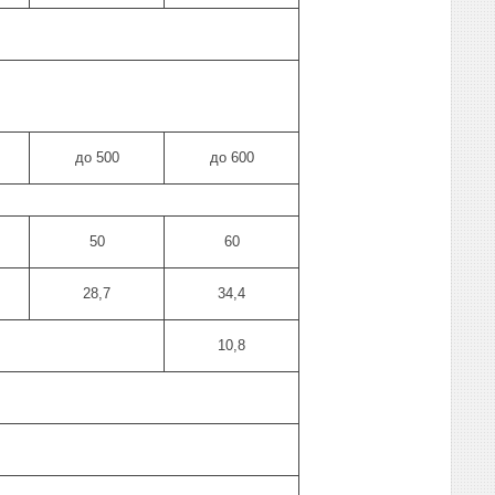
до 500
до 600
50
60
28,7
34,4
10,8