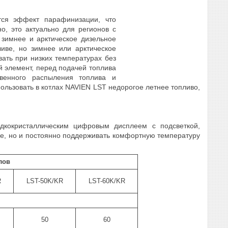
тся эффект парафинизации, что
о, это актуально для регионов с
 зимнее и арктическое дизельное
иве, но зимнее или арктическое
вать при низких температурах без
й элемент, перед подачей топлива
твенного распыления топлива и
льзовать в котлах NAVIEN LST недорогое летнее топливо,
дкокристаллическим цифровым дисплеем с подсветкой,
ие, но и постоянно поддерживать комфортную температуру
лов
R
LST-50K/KR
LST-60K/KR
50
60