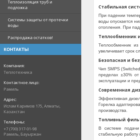
Теплоизоляция труб и
Стабильная сист
подложка
При падении темпер
Системы защиты от протечки
воды опускается ни
воды
отопления. При пад
Теплообменник 
Распродажа остатков!
Теплообменник из 
КОНТАКТЫ
увеличивает срок с
Безопасная и бе
Чип SMPS (Switche
Теплотехника
пределах ±30% от 
эксплуатации и пр
Рамиль
Современная диз
Эффективная дизел
Горелка адаптирова
Ислам Каримов 175, Алматы,
производства.
Казахстан
Топливный филь
В системе подачи
+7 (700) 317-01-98
Рамиль, Бауыржан
стабильную работу 