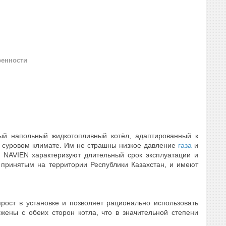
ренности
ый напольный жидкотопливный котёл, адаптированный к
м суровом климате. Им не страшны низкое давление
газа
и
в NAVIEN характеризуют длительный срок эксплуатации и
 принятым на территории Республики Казахстан, и имеют
рост в установке и позволяет рационально использовать
ены с обеих сторон котла, что в значительной степени