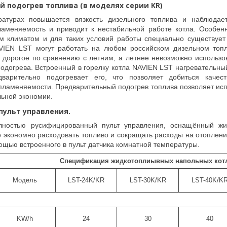
 подогрев топлива (в моделях серии KR)
ратурах повышается вязкость дизельного топлива и наблюдае
ламеняемость и приводит к нестабильной работе котла. Особенн
м климатом и для таких условий работы специально существует
VIEN LST могут работать на любом российском дизельном топл
 дорогое по сравнению с летним, а летнее невозможно использо
одогрева. Встроенный в горелку котла NAVIEN LST нагревательны
дварительно подогревает его, что позволяет добиться качес
ламеняемости. Предварительный подогрев топлива позволяет испо
льной экономии.
ульт управления.
лностью русифицированный пульт управления, оснащённый жи
о экономно расходовать топливо и сокращать расходы на отоплен
щью встроенного в пульт датчика комнатной температуры.
Спецификация жидкотоплиывных напольных кот
Модель
LST-24K/KR
LST-30K/KR
LST-40K/K
KW/h
24
30
40