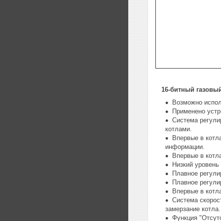
16-битный газовый 
Возможно испол
Применено устр
Система регули
котлами.
Впервые в котла
информации.
Впервые в котл
Низкий уровень
Плавное регули
Плавное регули
Впервые в котл
Система скорос
замерзание котла.
Функция "Отсут