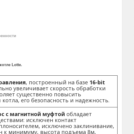
ренности
отле Lotte.
равления
, построенный на базе
16-bit
ьно увеличивает скорость обработки
оляет существенно повысить
котла, его безопасность и надежность.
с с магнитной муфтой
обладает
ствами: исключен контакт
еплоносителем, исключено заклинивание,
н к минимуму, высота подъема 8м,