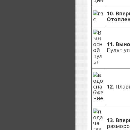
10.
Впер
Отоплен
11.
Выно
Пульт у
12.
Плавн
13.
Впер
разморо