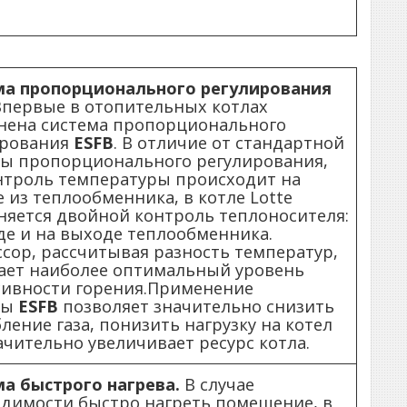
ма пропорционального регулирования
первые в отопительных котлах
нена система пропорционального
ирования
ESFB
. В отличие от стандартной
ы пропорционального регулирования,
нтроль температуры происходит на
 из теплообменника, в котле Lotte
яется двойной контроль теплоносителя:
де и на выходе теплообменника.
сор, рассчитывая разность температур,
ает наиболее оптимальный уровень
сивности горения.Применение
мы
ESFB
позволяет значительно снизить
ление газа, понизить нагрузку на котел
ачительно увеличивает ресурс котла.
а быстрого нагрева.
В случае
димости быстро нагреть помещение, в