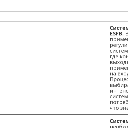
Систе
ESFB.
В
приме
регул
систем
где ко
выходе
примен
на вхо
Процес
выбир
интен
систе
потреб
что зн
Систем
необхо