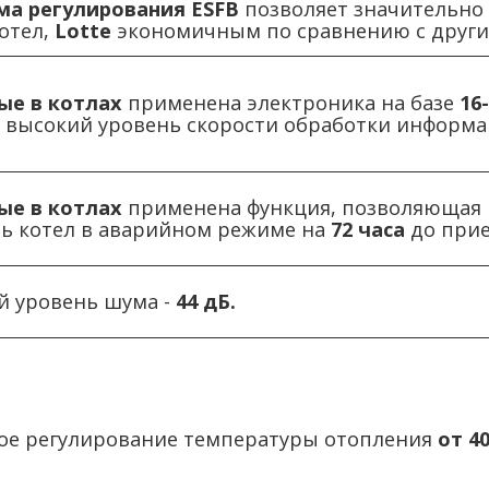
ема регулирования
ESFB
позволяет значительно с
отел,
Lotte
экономичным по сравнению с други
вые
в котлах
применена электроника на базе
16
е высокий уровень скорости обработки информа
вые
в котлах
применена функция, позволяющая в
ть котел в аварийном режиме на
72 часа
до прие
 уровень шума -
44 дБ.
ое регулирование температуры отопления
от 40