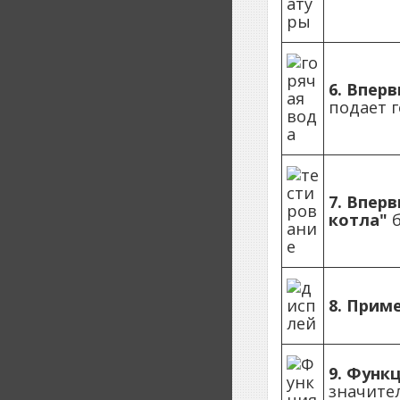
6.
Вперв
подает 
7.
Вперв
котла"
б
8.
Приме
9.
Функц
значител