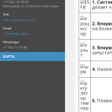
1. Сист
+7 (700) 125-86-81
Менеджер по Тепловентиляторам
делает к
http://teplotehnika.kz
2. Впер
на боле
3170198@mail.ru
3. Впер
+7 700 317 01 98
запусти
КАРТА
4.
Низкий
5.
Плавн