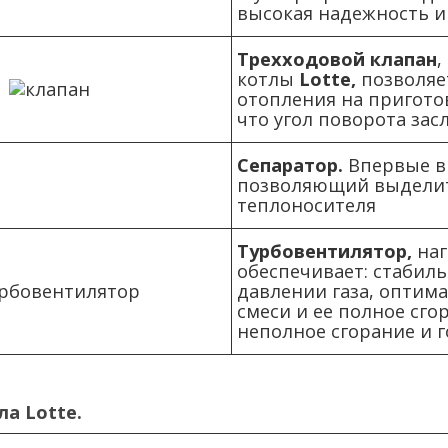
высокая надежность и
Трехходовой клапан
,
котлы
Lotte,
позволяе
отопления на приготов
что угол поворота зас
Сепаратор.
Впервые в 
позволяющий выделит
теплоносителя
Турбовентилятор,
наг
обеспечивает: стабил
давлении газа, оптим
смеси и ее полное сг
неполное сгорание и 
ла Lotte.