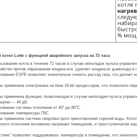
котле 
нагрев
следую
набира
быстро
% мощ
котел Lotte с функцией аварийного запуска на 72 часа
ьзование котла в течение 72 часов в случае неполадок пульта управлен
ойство против образования конденсата: удаляет конденсат дымохода и 
рования ЕSFВ позволяет значительно снизить расход газа, что делает к
х применена электроника на базе 16-bit процессоров, что позволило пер
ах применена функция, позволяющая в случае неполадки пульта управлен
 шума ― 44 дБ.
рование системы отопления от 40° до 80°С.
рование температуры ГВС.
ах применена система сверхбыстрого приготовления горячей воды. Котел
тного отопления мгновенно нагревает помещение, и трехступенчатая з
ствие" позволяет поддерживать температуру в помещении, что значитель