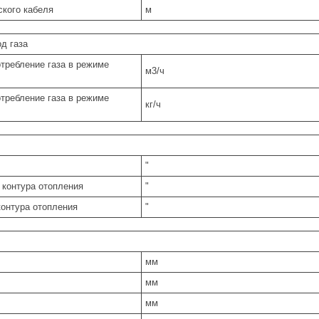
ского кабеля
м
д газа
требление газа в режиме
м3/ч
требление газа в режиме
кг/ч
"
контура отопления
"
контура отопления
"
мм
мм
мм