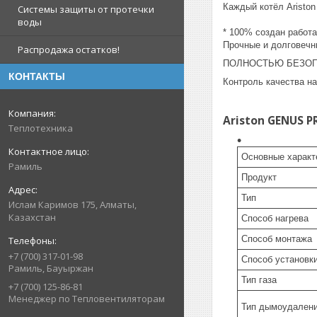
Каждый котёл Aristo
Системы защиты от протечки
воды
* 100% создан работа
Прочные и долговечн
Распродажа остатков!
ПОЛНОСТЬЮ БЕЗО
КОНТАКТЫ
Контроль качества н
Ariston GENUS P
Теплотехника
Основные характ
Рамиль
Продукт
Тип
Ислам Каримов 175, Алматы,
Казахстан
Способ нагрева
Способ монтажа
+7 (700) 317-01-98
Способ установк
Рамиль, Бауыржан
Тип газа
+7 (700) 125-86-81
Менеджер по Тепловентиляторам
Тип дымоудален