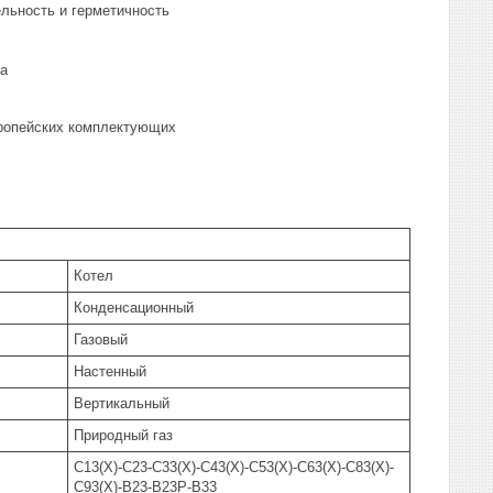
ельность и герметичность
та
вропейских комплектующих
Котел
Конденсационный
Газовый
Настенный
Вертикальный
Природный газ
C13(X)-C23-C33(X)-C43(X)-C53(X)-C63(X)-C83(X)-
C93(X)-B23-B23P-B33