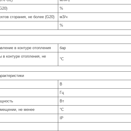
G20)
%
ктов сгорания, не более (G20)
м3/ч
%
вление в контуре отопления
бар
 в контуре отопления, не
°C
арактеристики
В
Гц
ощность
Вт
омещении, не менее
°C
IP