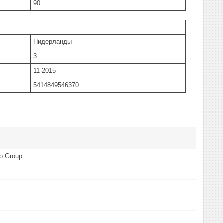
90
Нидерланды
3
11-2015
5414849546370
mo Group