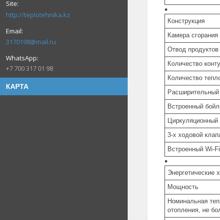
http://teplotehnika.kz
Конструкция
Камера сгорания
3170198@mail.ru
Отвод продуктов
Количество конт
+7 700 317 01 98
Количество тепл
КАРТА
Расширительный
Встроенный бойл
Циркуляционный 
3-х ходовой клап
Встроенный Wi-Fi
Энергетические 
Мощность
Номинальная теп
отопления, не бо