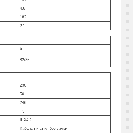
4,8
182
27
6
82/35
230
50
246
+5
IPX4D
Кабель питания без вилки