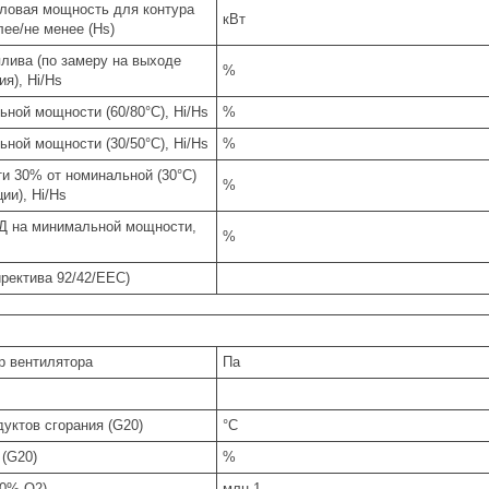
ловая мощность для контура
кВт
лее/не менее (Hs)
лива (по замеру на выходе
%
ия), Hi/Hs
ной мощности (60/80°С), Hi/Hs
%
ной мощности (30/50°С), Hi/Hs
%
и 30% от номинальной (30°С)
%
ии), Hi/Hs
Д на минимальной мощности,
%
ректива 92/42/EEC)
р вентилятора
Па
уктов сгорания (G20)
°C
(G20)
%
(0% O2)
млн-1