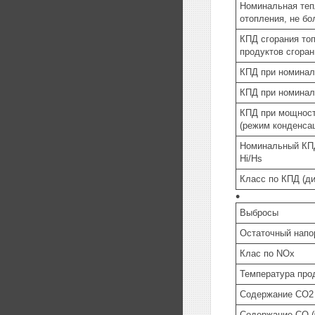
Номинальная теп
отопления, не бо
КПД сгорания топ
продуктов сгоран
КПД при номиналь
КПД при номиналь
КПД при мощност
(режим конденсац
Номинальный КП
Hi/Hs
Класс по КПД (ди
Выбросы
Остаточный напо
Клас по NOx
Температура прод
Содержание CO2 
Содержание CO 