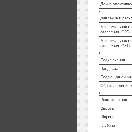
Длина электриче
Давление и расхо
Максимальное по
отопления (G20)
Максимальное по
отопления (G31)
Подключения
Вход газа
Подающая линия 
Обратная линия 
Размеры и вес
Высота
Ширина
Глубина