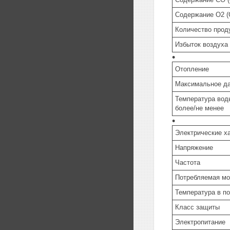
Содержание O2 (
Количество проду
Избыток воздуха
Отопление
Максимальное да
Температура воды
более/не менее
Электрические х
Напряжение
Частота
Потребляемая м
Температура в п
Класс защиты
Электропитание