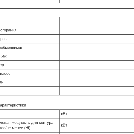
 сгорания
уров
ообменников
 бак
ер
насос
ан
характеристики
кВт
ловая мощность для контура
кВт
лее/не менее (Hi)