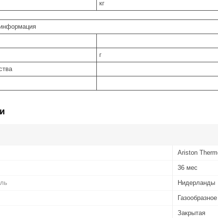
кг
 информация
г
ства
и
Ariston Ther
36 мес
ель
Нидерланды
Газообразное
Закрытая