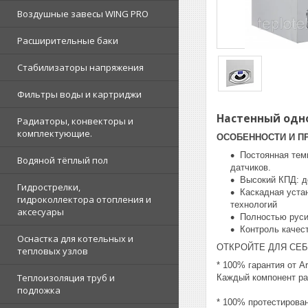
Воздушные завесы WING PRO
Расширительные баки
Стабилизаторы напряжения
Фильтры воды и картриджи
Настенный одно
Радиаторы, конвекторы и
комплектующие.
ОСОБЕННОСТИ И П
Постоянная тем
Водяной тёплый пол
датчиков.
Высокий КПД: 
Гидрострелки,
Каскадная устан
гидроколлектора отопления и
технологий
аксесуары
Полностью рус
Контроль качес
Оснастка для котельных и
ОТКРОЙТЕ ДЛЯ СЕБ
тепловых узлов
* 100% гарантия от Ar
Теплоизоляция труб и
Каждый компонент ра
подложка
* 100% протестирова