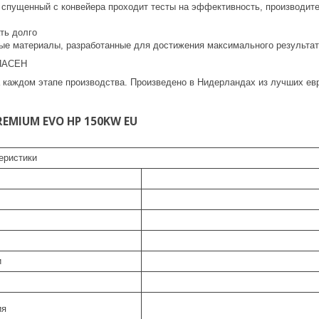
n спущенный с конвейера проходит тесты на эффективность, производит
ть долго
ые материалы, разработанные для достижения максимального результа
ПАСЕН
а каждом этапе производства. Произведено в Нидерландах из лучших е
REMIUM EVO HP 150KW EU
еристики
и
ия