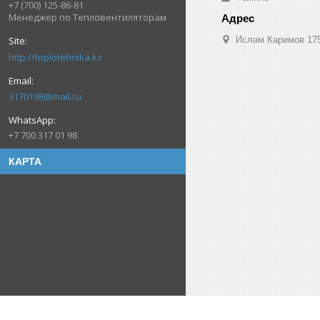
+7 (700) 125-86-81
Менеджер по Тепловентиляторам
Ислам Каримов 175
http://teplotehnika.kz
3170198@mail.ru
+7 700 317 01 98
КАРТА