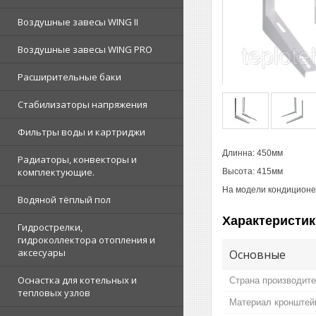
Воздушные завесы WING II
Воздушные завесы WING PRO
Расширительные баки
Стабилизаторы напряжения
Фильтры воды и картриджи
Длинна: 450мм
Радиаторы, конвекторы и
комплектующие.
Высота: 415мм
На модели кондиционер
Водяной тёплый пол
Характеристик
Гидрострелки,
гидроколлектора отопления и
аксесуары
Основные
Оснастка для котельных и
Страна производит
тепловых узлов
Материал кронштей