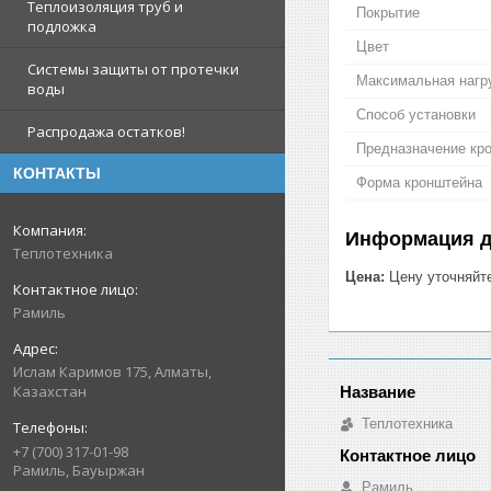
Теплоизоляция труб и
Покрытие
подложка
Цвет
Системы защиты от протечки
Максимальная нагр
воды
Способ установки
Распродажа остатков!
Предназначение кр
КОНТАКТЫ
Форма кронштейна
Информация д
Теплотехника
Цена:
Цену уточняйт
Рамиль
Ислам Каримов 175, Алматы,
Казахстан
Теплотехника
+7 (700) 317-01-98
Рамиль, Бауыржан
Рамиль