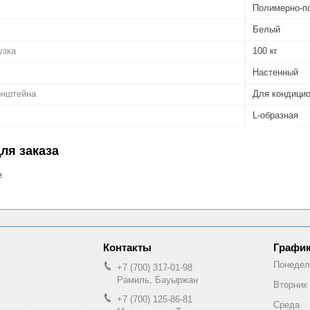
Полимерно-п
Белый
узка
100 кг
Настенный
онштейна
Для кондици
L-образная
ля заказа
е
График
Понедел
+7 (700) 317-01-98
Рамиль, Бауыржан
Вторник
+7 (700) 125-86-81
Среда