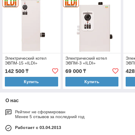
Электрический котел
Электрический котел
Элек
ЭВПМ-15 «ILDI»
ЭВПМ-3 «ILDI»
ЭВП
142 500
69 000
428
₸
₸
Купить
Купить
О нас
Рейтинг не сформирован
Менее 5 отзывов за последний год
Работает с 03.04.2013