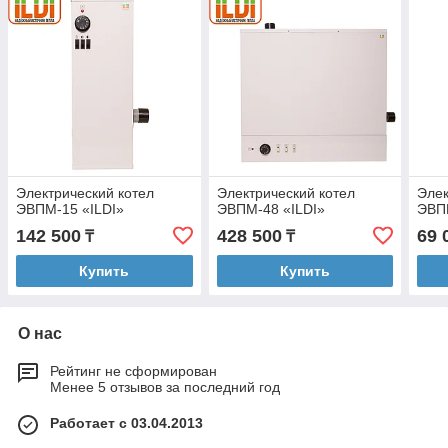
Электрический котел
Электрический котел
Элек
ЭВПМ-15 «ILDI»
ЭВПМ-48 «ILDI»
ЭВП
142 500
428 500
69 
₸
₸
Купить
Купить
О нас
Рейтинг не сформирован
Менее 5 отзывов за последний год
Работает с 03.04.2013