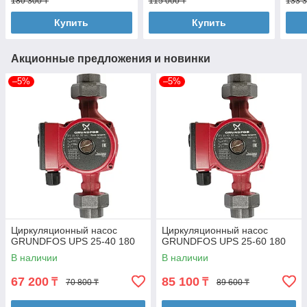
180 300 ₸
115 000 ₸
133 3
Купить
Купить
Акционные предложения и новинки
–5%
–5%
Циркуляционный насос
Циркуляционный насос
GRUNDFOS UPS 25-40 180
GRUNDFOS UPS 25-60 180
В наличии
В наличии
67 200
85 100
₸
₸
70 800 ₸
89 600 ₸