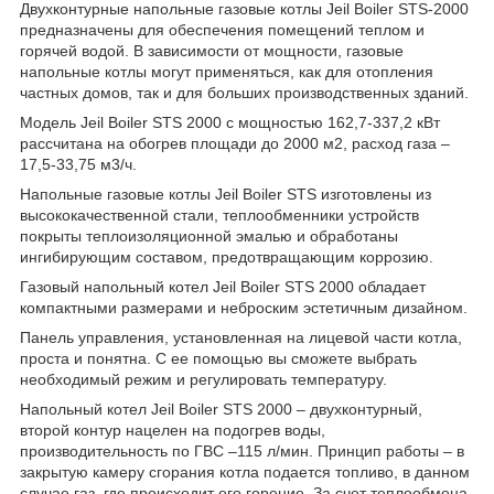
Двухконтурные напольные газовые котлы Jeil Boiler STS-2000
предназначены для обеспечения помещений теплом и
горячей водой. В зависимости от мощности, газовые
напольные котлы могут применяться, как для отопления
частных домов, так и для больших производственных зданий.
Модель Jeil Boiler STS 2000 с мощностью 162,7-337,2 кВт
рассчитана на обогрев площади до 2000 м2, расход газа –
17,5-33,75 м3/ч.
Напольные газовые котлы Jeil Boiler STS изготовлены из
высококачественной стали, теплообменники устройств
покрыты теплоизоляционной эмалью и обработаны
ингибирующим составом, предотвращающим коррозию.
Газовый напольный котел Jeil Boiler STS 2000 обладает
компактными размерами и неброским эстетичным дизайном.
Панель управления, установленная на лицевой части котла,
проста и понятна. С ее помощью вы сможете выбрать
необходимый режим и регулировать температуру.
Напольный котел Jeil Boiler STS 2000 – двухконтурный,
второй контур нацелен на подогрев воды,
производительность по ГВС –115 л/мин. Принцип работы – в
закрытую камеру сгорания котла подается топливо, в данном
случае газ, где происходит его горение. За счет теплообмена