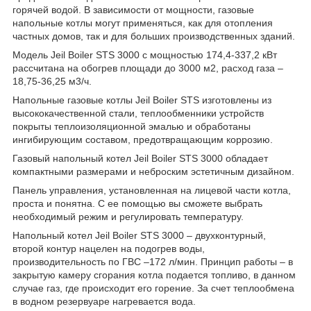
горячей водой. В зависимости от мощности, газовые
напольные котлы могут применяться, как для отопления
частных домов, так и для больших производственных зданий.
Модель Jeil Boiler STS 3000 с мощностью 174,4-337,2 кВт
рассчитана на обогрев площади до 3000 м2, расход газа –
18,75-36,25 м3/ч.
Напольные газовые котлы Jeil Boiler STS изготовлены из
высококачественной стали, теплообменники устройств
покрыты теплоизоляционной эмалью и обработаны
ингибирующим составом, предотвращающим коррозию.
Газовый напольный котел Jeil Boiler STS 3000 обладает
компактными размерами и неброским эстетичным дизайном.
Панель управления, установленная на лицевой части котла,
проста и понятна. С ее помощью вы сможете выбрать
необходимый режим и регулировать температуру.
Напольный котел Jeil Boiler STS 3000 – двухконтурный,
второй контур нацелен на подогрев воды,
производительность по ГВС –172 л/мин. Принцип работы – в
закрытую камеру сгорания котла подается топливо, в данном
случае газ, где происходит его горение. За счет теплообмена
в водном резервуаре нагревается вода.