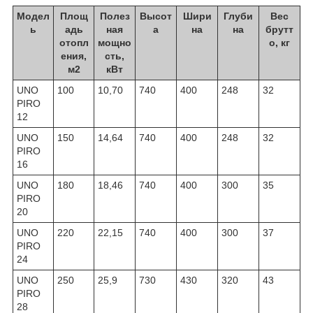
Модел
Площ
Полез
Высот
Шири
Глуби
Вес
ь
адь
ная
а
на
на
брутт
отопл
мощно
о, кг
ения,
сть,
м2
кВт
UNO
100
10,70
740
400
248
32
PIRO
12
UNO
150
14,64
740
400
248
32
PIRO
16
UNO
180
18,46
740
400
300
35
PIRO
20
UNO
220
22,15
740
400
300
37
PIRO
24
UNO
250
25,9
730
430
320
43
PIRO
28