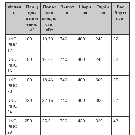
Модел
Площ
Полез
Высот
Шири
Глуби
Вес
ь
адь
ная
а
на
на
брутт
отопл
мощно
о, кг
ения,
сть,
м2
кВт
UNO
100
10,70
740
400
248
32
PIRO
12
UNO
150
14,64
740
400
248
32
PIRO
16
UNO
180
18,46
740
400
300
35
PIRO
20
UNO
220
22,15
740
400
300
37
PIRO
24
UNO
250
25,9
730
430
320
43
PIRO
28