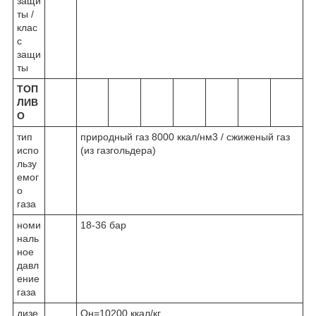
защи
ты /
клас
с
защи
ты
ТОП
ЛИВ
О
тип
природный газ 8000 ккал/нм3 / сжиженый газ
испо
(из газгольдера)
льзу
емог
о
газа
номи
18-36 бар
наль
ное
давл
ение
газа
дизе
Qн=10200 ккал/кг