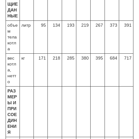
ЩИЕ
ДАН
НЫЕ
объе
литр
95
134
193
219
267
373
391
м
тела
котл
а
вес
кг
171
218
285
380
395
684
717
котл
а,
нетт
о
РАЗ
МЕР
Ы И
ПРИ
СОЕ
ДИН
ЕНИ
Я