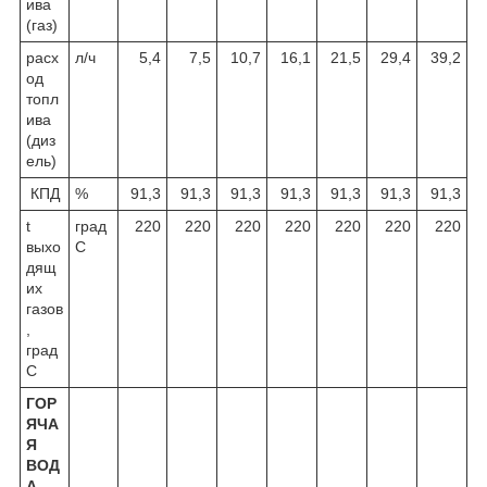
ива
(газ)
расх
л/ч
5,4
7,5
10,7
16,1
21,5
29,4
39,2
од
топл
ива
(диз
ель)
КПД
%
91,3
91,3
91,3
91,3
91,3
91,3
91,3
t
град
220
220
220
220
220
220
220
выхо
С
дящ
их
газов
,
град
С
ГОР
ЯЧА
Я
ВОД
А