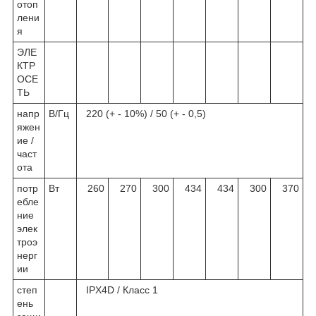
отоп
лени
я
ЭЛЕ
КТР
ОСЕ
ТЬ
напр
В/Гц
220 (+ - 10%) / 50 (+ - 0,5)
яжен
ие /
част
ота
потр
Вт
260
270
300
434
434
300
370
ебле
ние
элек
троэ
нерг
ии
степ
IPX4D / Класс 1
ень