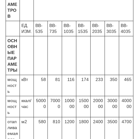
АМЕ
ТРО
В
ЕД.
BB-
BB-
BB-
BB-
BB-
BB-
BB-
ИЗМ.
535
735
1035
1535
2035
3035
4035
ОСН
ОВН
ЫЕ
ПАР
АМЕ
ТРЫ
мощ
кВт
58
81
116
174
233
350
465
ност
ь
мощ
ккал/
5000
7000
1000
1500
2000
3000
4000
ност
час
0
0
00
00
00
00
00
ь
отап
м
2
580
810
1200
1800
2400
3500
4700
лива
емая