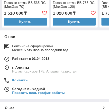
Газовые котлы BB-535 RG
Газовые котлы BB-735 RG
Газо
(MaxGas-70)
(MaxGas-120)
(BB-
1 510 000
1 820 000
1 7
₸
₸
Купить
Купить
О нас
Рейтинг не сформирован
Менее 5 отзывов за последний год
Работает с 03.04.2013
г. Алматы
Ислам Каримов 175, Алматы, Казахстан
Контакты
Сегодня выходной
Показать весь график работы
О нас