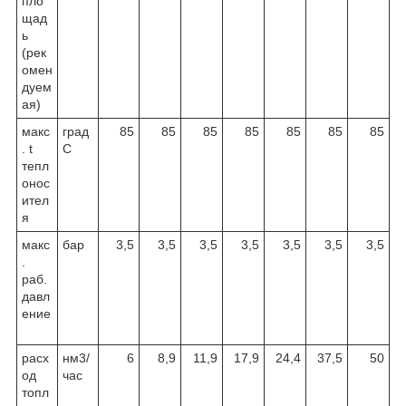
пло
щад
ь
(рек
омен
дуем
ая)
макс
град
85
85
85
85
85
85
85
. t
С
тепл
онос
ител
я
макс
бар
3,5
3,5
3,5
3,5
3,5
3,5
3,5
.
раб.
давл
ение
расх
нм
3
/
6
8,9
11,9
17,9
24,4
37,5
50
од
час
топл