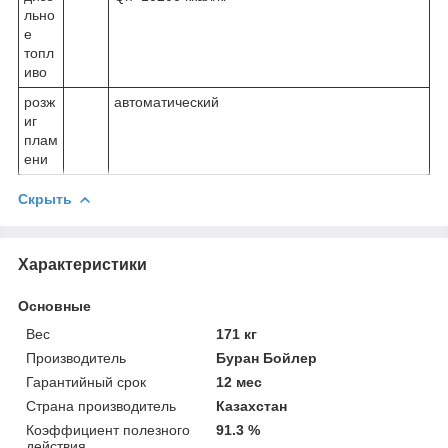
льно
е
топл
иво
розж
автоматический
иг
плам
ени
Скрыть
Характеристики
Основные
Вес
171 кг
Производитель
Буран Бойлер
Гарантийный срок
12 мес
Страна производитель
Казахстан
Коэффициент полезного
91.3 %
действия