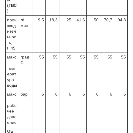
(ГВС
)
прои
л/
9,5
18,3
25
41,6
50
70,7
94,3
звод
мин
ител
ьнос
ть,
t=45
макс
град
55
55
55
55
55
55
55
.
С
темп
ерат
ура
воды
макс
бар
6
6
6
6
6
6
6
.
рабо
чее
давл
ение
ОБ