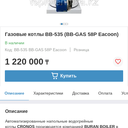
Газовые котлы BB-535 (BB-GAS 58P Eacoon)
В наличии
Код: BB-535 BB-GAS 58P Eacoon
Розница
1 220 000
₸
Купить
Описание
Характеристики
Доставка
Оплата
Усл
Описание
Автоматизированные напольные водогрейные
котлы
CRONOS
производятся компанией
BURAN BOILER
в