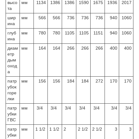
высо
мм
1134
1386
1386
1590
1675
1936
2017
та
шир
мм
566
566
736
736
736
940
1060
ина
глуб
мм
780
780
1105
1105
1151
940
1060
ина
диам
мм
164
164
266
266
266
400
400
етр
дым
оход
а
патр
мм
156
156
184
184
272
170
170
убок
горе
лки
патр
мм
3/4
3/4
3/4
3/4
3/4
3/4
3/4
убки
ГВС
патр
мм
1 1/2
1 1/2
2
2 1/2
2 1/2
3
3
убки