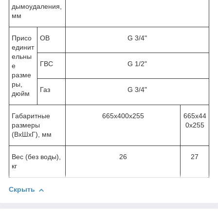
дымоудаления,
мм
Присо
ОВ
G 3/4"
единит
ельны
ГВС
G 1/2"
е
разме
ры,
Газ
G 3/4"
дюйм
Габаритные
665х400х255
665х44
размеры
0х255
(ВхШхГ), мм
Вес (без воды),
26
27
кг
Скрыть