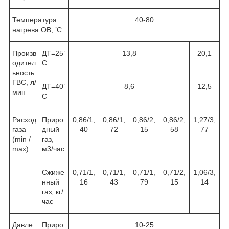
Температура
40-80
нагрева ОВ, ’С
Произв
ДТ=25’
13,8
20,1
одител
С
ьность
ГВС, л/
ДТ=40’
8,6
12,5
мин
С
Расход
Приро
0,86/1,
0,86/1,
0,86/2,
0,86/2,
1,27/3,
газа
дный
40
72
15
58
77
(min /
газ,
max)
м
3
/час
Сжиже
0,71/1,
0,71/1,
0,71/1,
0,71/2,
1,06/3,
нный
16
43
79
15
14
газ, кг/
час
Давле
Приро
10-25