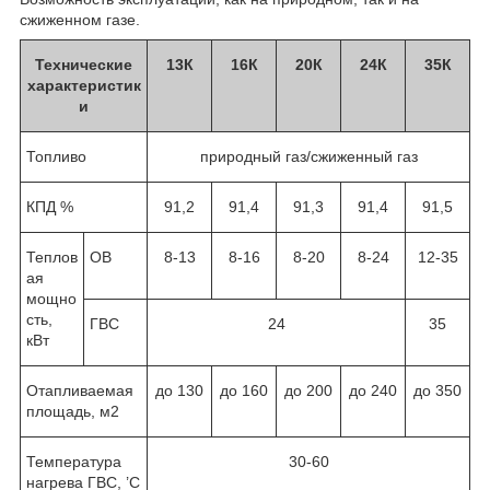
сжиженном газе.
Технические
13
К
16
К
20
К
24
К
35К
характеристик
и
Топливо
природный газ/сжиженный газ
КПД %
91,2
91,4
91,3
91,4
91,5
Теплов
ОВ
8-13
8-16
8-20
8-24
12-35
ая
мощно
сть,
ГВС
24
35
кВт
Отапливаемая
до 130
до 160
до 200
до 240
до 350
площадь, м2
Температура
30-60
нагрева ГВС, ’С