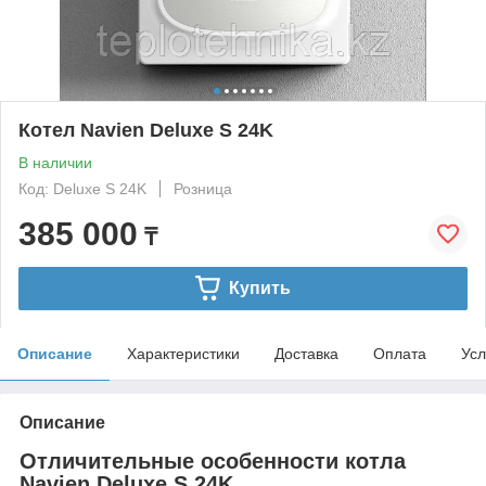
Котел Navien Deluxe S 24K
В наличии
Код: Deluxe S 24K
Розница
385 000
₸
Купить
Описание
Характеристики
Доставка
Оплата
Усл
Описание
Отличительные особенности котла
Navien Deluxe S 24K