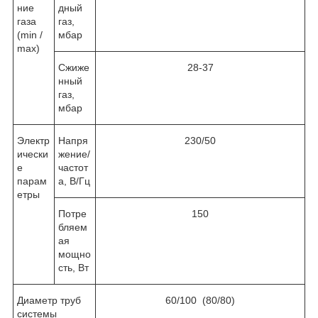
ние
дный
газа
газ,
(min /
мбар
max)
Сжиже
28-37
нный
газ,
мбар
Электр
Напря
230/50
ически
жение/
е
частот
парам
а, В/Гц
етры
Потре
150
бляем
ая
мощно
сть, Вт
Диаметр труб
60/100 (80/80)
системы