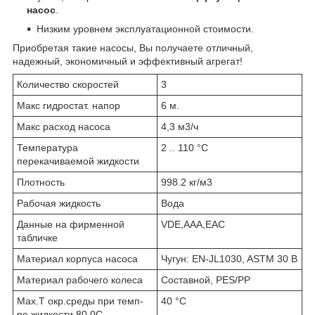
насос
.
Низким уровнем эксплуатационной стоимости.
Приобретая такие насосы, Вы получаете отличный,
надежный, экономичный и эффективный агрегат!
Количество скоростей
3
Макс гидростат. напор
6 м.
Макс расход насоса
4,3 м3/ч
Температура
2 .. 110 °C
перекачиваемой жидкости
Плотность
998.2 кг/м3
Рабочая жидкость
Вода
Данные на фирменной
VDE,AAA,EAC
табличке
Материал корпуса насоса
Чугун: EN-JL1030, ASTM 30 B
Материал рабочего колеса
Составной, PES/PP
Max.T окр.среды при темп-
40 °C
ре жидкости 80 0C