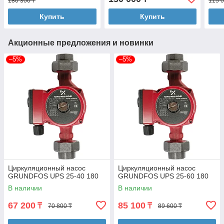
180 300 ₸
115 0
Купить
Купить
Акционные предложения и новинки
–5%
–5%
Циркуляционный насос
Циркуляционный насос
GRUNDFOS UPS 25-40 180
GRUNDFOS UPS 25-60 180
В наличии
В наличии
67 200
85 100
₸
₸
70 800 ₸
89 600 ₸