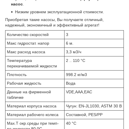
насос
.
Низким уровнем эксплуатационной стоимости.
Приобретая такие насосы, Вы получаете отличный,
надежный, экономичный и эффективный агрегат!
Количество скоростей
3
Макс гидростат. напор
6 м.
Макс расход насоса
3,3 м3/ч
Температура
2 .. 110 °C
перекачиваемой жидкости
Плотность
998.2 кг/м3
Рабочая жидкость
Вода
Данные на фирменной
VDE,AAA,EAC
табличке
Материал корпуса насоса
Чугун: EN-JL1030, ASTM 30 B
Материал рабочего колеса
Составной, PES/PP
Max.T окр.среды при темп-
40 °C
ре жидкости 80 0C