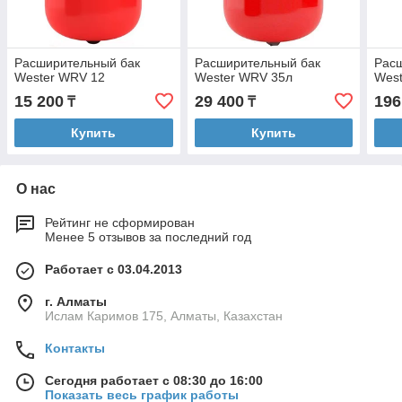
Расширительный бак
Расширительный бак
Рас
Wester WRV 12
Wester WRV 35л
West
15 200
29 400
196
₸
₸
Купить
Купить
О нас
Рейтинг не сформирован
Менее 5 отзывов за последний год
Работает с 03.04.2013
г. Алматы
Ислам Каримов 175, Алматы, Казахстан
Контакты
Сегодня работает с 08:30 до 16:00
Показать весь график работы