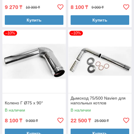
9 270
8 100
₸
₸
10 300 ₸
9 000 ₸
Купить
Купить
–10%
–10%
Дымоход 75/500 Navien для
Колено Г Ø75 х 90°
напольных котлов
В наличии
В наличии
8 100
22 500
₸
₸
9 000 ₸
25 000 ₸
Купить
Купить