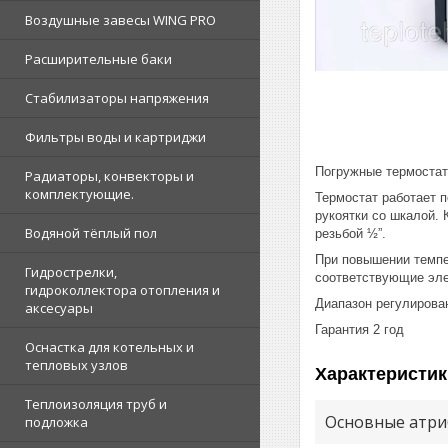
Воздушные завесы WING PRO
Расширительные баки
Стабилизаторы напряжения
Фильтры воды и картриджи
Погружные термостат
Радиаторы, конвекторы и
комплектующие.
Термостат работает 
рукоятки со шкалой. 
Водяной тёплый пол
резьбой ½”.
При повышении темпе
Гидрострелки,
соответствующие эле
гидроколлектора отопления и
Диапазон регулирован
аксесуары
Гарантия 2 год
Оснастка для котельных и
тепловых узлов
Характеристик
Теплоизоляция труб и
Основные атри
подложка