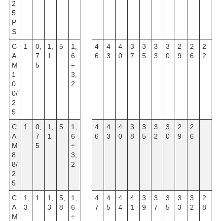
2
5
P
S
C
1
0,
1,
5
1,
4
4
4
3
3
3
3
2
2
2
A
7
1
6
6
3
0
7
5
3
0
9
6
2
M
5
÷
1
3,
0
2
0/
2
5
C
1
0,
1,
5
1,
4
4
4
3
3
3
3
2
2
A
7
1
6
6
3
0
8
5
2
0
9
6
M
5
÷
8
3,
8/
2
2
5
C
1,
1
1,
5,
1,
4
4
4
4
3
3
3
3
3
2
A
3
3
8
6
7
5
4
1
9
7
5
3
2
8
M
÷