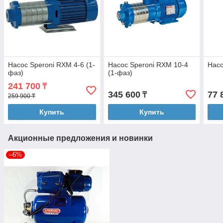
Насос Speroni RXМ 4-6 (1-
Насос Speroni RXM 10-4
Насо
фаз)
(1-фаз)
241 700
₸
345 600
77 
₸
259 900 ₸
Купить
Купить
Акционные предложения и новинки
–6%