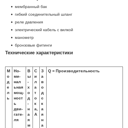
мембранный бак
гибкий соединительный шланг
реле давления
электрический кабель с вилкой
манометр
бронзовые фитинги
Технические характеристики
М
Но­
В
С
З
Q = Производительность
о
ми­
ы
и
а
д
нал
­
л
в
е
ь­ная
х
а
о
л
мощ­
о
т
д­
ь
ност
д
о
с
ь
­
к
к
дви­
н
а,
а
га­те­
а
A
я
ля
я
н
м
а