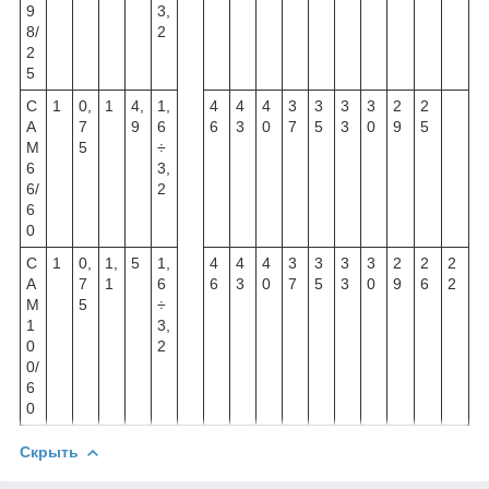
9
3,
8/
2
2
5
C
1
0,
1
4,
1,
4
4
4
3
3
3
3
2
2
A
7
9
6
6
3
0
7
5
3
0
9
5
M
5
÷
6
3,
6/
2
6
0
C
1
0,
1,
5
1,
4
4
4
3
3
3
3
2
2
2
A
7
1
6
6
3
0
7
5
3
0
9
6
2
M
5
÷
1
3,
0
2
0/
6
0
Скрыть