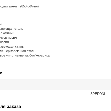
родвигатель (2850 об/мин)
и
жавеющая сталь
 алюминий
лимер норил
 норил
жавеющая сталь
теля нержавеющая сталь
евое уплотнение карбон/керамика
и
SPERONI
ля заказа