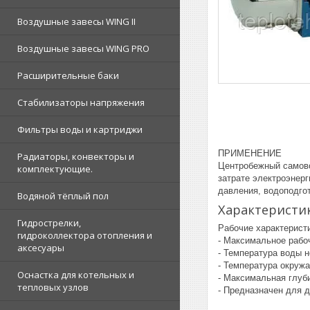
Воздушные завесы WING II
Воздушные завесы WING PRO
Расширительные баки
Стабилизаторы напряжения
Фильтры воды и картриджи
ПРИМЕНЕНИЕ
Радиаторы, конвекторы и
Центробежный самовс
комплектующие.
затрате электроэнер
давления, водоподгот
Водяной тёплый пол
Характеристи
Гидрострелки,
Рабочие характерист
гидроколлектора отопления и
- Максимальное рабо
аксесуары
- Температура воды н
- Температура окруж
Оснастка для котельных и
- Максимальная глуб
тепловых узлов
- Предназначен для 