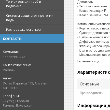
Теплоизоляция труб и
Двигатель
подложка
- 2-х полюсной элект
- Класс изоляции F
- Класс защиты IP44
Системы защиты от протечки
воды
Компоненты установк
- Корпус насоса нер
Распродажа остатков!
- Суппорт двигателя
- Рабочие колеса по
КОНТАКТЫ
- Диффузор полимер
- Фланец насоса нер
- Вал и ротор двига
- Механическое торц
Теплотехника
Гарантия 2 год
Рамиль
Характеристик
Ислам Каримов 175, Алматы,
Основные
Казахстан
Производитель
+7 (700) 317-01-98
Информация д
Рамиль, Бауыржан