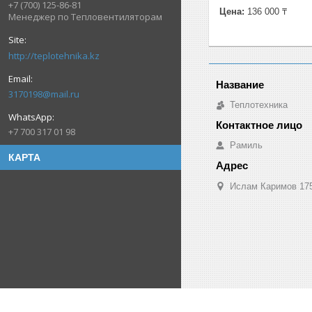
+7 (700) 125-86-81
Цена:
136 000 ₸
Менеджер по Тепловентиляторам
http://teplotehnika.kz
3170198@mail.ru
Теплотехника
+7 700 317 01 98
Рамиль
КАРТА
Ислам Каримов 175