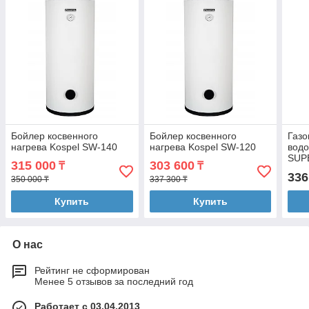
Бойлер косвенного
Бойлер косвенного
Газо
нагрева Kospel SW-140
нагрева Kospel SW-120
водо
SUP
315 000
303 600
₸
₸
336
350 000 ₸
337 300 ₸
Купить
Купить
О нас
Рейтинг не сформирован
Менее 5 отзывов за последний год
Работает с 03.04.2013