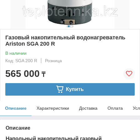
Газовый накопительный водонагреватель
Ariston SGA 200 R
В наличии
Код: SGA 200 R
Розница
565 000
₸
Купить
Описание
Характеристики
Доставка
Оплата
Усл
Описание
Напольный накопительный газовый