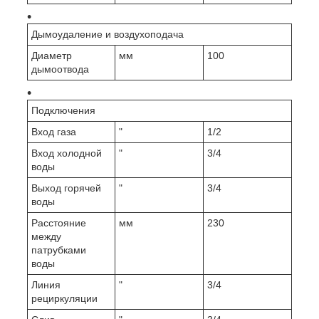
Дымоудаление и воздухоподача
Диаметр
мм
100
дымоотвода
Подключения
Вход газа
"
1/2
Вход холодной
"
3/4
воды
Выход горячей
"
3/4
воды
Расстояние
мм
230
между
патрубками
воды
Линия
"
3/4
рециркуляции