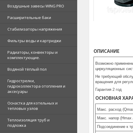
Воздушные завесы WING PRO
Расширительные баки
Стабилизаторы напряжения
Фильтры воды и картриджи
ОПИСАНИЕ
Радиаторы, конвекторы и
комплектующие.
Возможно применени
циркуляционных сис
Водяной тёплый пол
Не требующий обслу
Гидрострелки,
вращения для регул
гидроколлектора отопления и
Гарантия 2 год
аксесуары
ОСНОВНАЯ ХАР
Оснастка для котельных и
тепловых узлов
Макс. расход (Qmax
Макс. напор (Hmax 
Теплоизоляция труб и
подложка
Подсоединение к т