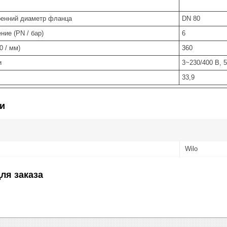
енний диаметр фланца
DN 80
ие (PN / бар)
6
0 / мм)
360
и
3~230/400 В, 5
33,9
и
Wilo
ля заказа