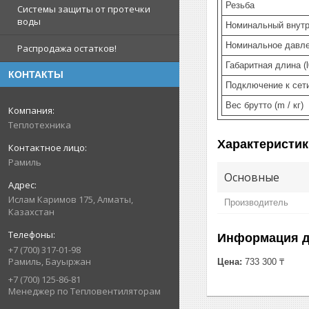
Резьба
Системы защиты от протечки
воды
Номинальный внутр
Номинальное давлен
Распродажа остатков!
Габаритная длина (l
КОНТАКТЫ
Подключение к сет
Вес брутто (m / кг)
Теплотехника
Характеристик
Рамиль
Основные
Ислам Каримов 175, Алматы,
Производитель
Казахстан
Информация д
+7 (700) 317-01-98
Рамиль, Бауыржан
Цена:
733 300 ₸
+7 (700) 125-86-81
Менеджер по Тепловентиляторам