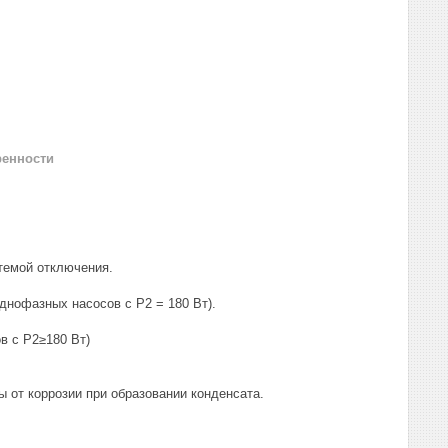
ренности
темой отключения.
днофазных насосов с P2 = 180 Вт).
в с P2≥180 Вт)
ы от коррозии при образовании конденсата.