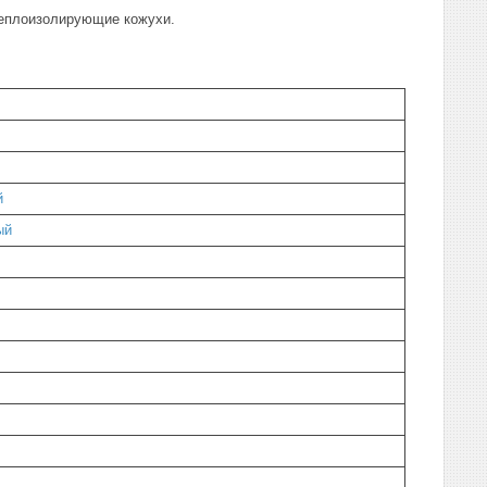
Теплоизолирующие кожухи.
й
ый
z