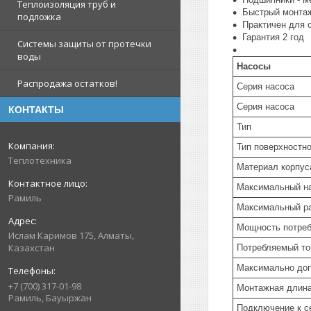
Теплоизоляция труб и
Быстрый монтаж
подложка
Практичен для 
Гарантия 2 год
Системы защиты от протечки
воды
Насосы
Распродажа остатков!
Серия насоса
Серия насоса
КОНТАКТЫ
Тип
Тип поверхностно
Теплотехника
Материал корпус
Максимальный н
Рамиль
Максимальный р
Мощность потре
Ислам Каримов 175, Алматы,
Казахстан
Потребляемый то
Максимально доп
+7 (700) 317-01-98
Монтажная длин
Рамиль, Бауыржан
Подключение к с