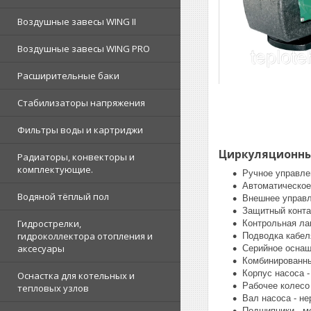
Воздушные завесы WING II
Воздушные завесы WING PRO
Расширительные баки
Стабилизаторы напряжения
Фильтры воды и картриджи
Циркуляционны
Радиаторы, конвекторы и
комплектующие.
Ручное управле
Автоматическое
Водяной тёплый пол
Внешнее управл
Защитный конта
Гидрострелки,
Контрольная ла
гидроколлектора отопления и
Подводка кабел
аксесуары
Серийное оснащ
Комбинированн
Корпус насоса -
Оснастка для котельных и
Рабочее колесо 
тепловых узлов
Вал насоса - н
Подшипники - м