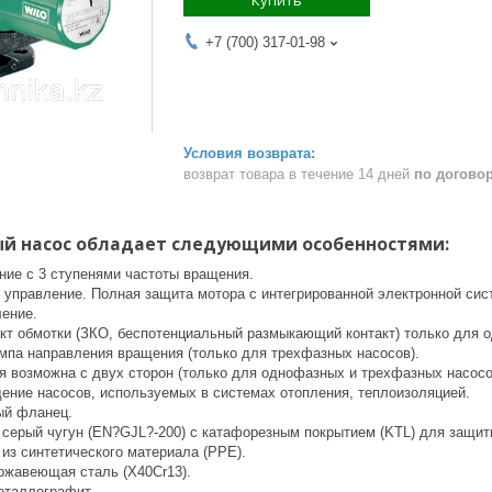
+7 (700) 317-01-98
возврат товара в течение 14 дней
по догово
й насос обладает следующими особенностями:
ние с 3 ступенями частоты вращения.
 управление. Полная защита мотора с интегрированной электронной сис
ение.
кт обмотки (ЗКО, беспотенциальный размыкающий контакт) только для о
мпа направления вращения (только для трехфазных насосов).
я возможна с двух сторон (только для однофазных и трехфазных насосо
ение насосов, используемых в системах отопления, теплоизоляцией.
ый фланец.
 серый чугун (EN?GJL?-200) с катафорезным покрытием (KTL) для защит
из синтетического материала (PPE).
ержавеющая сталь (X40Cr13).
еталлографит.