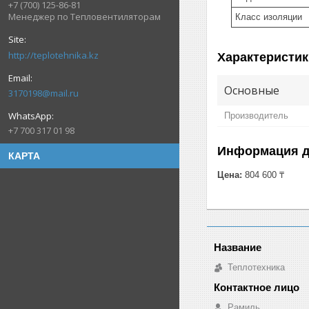
+7 (700) 125-86-81
Менеджер по Тепловентиляторам
Класс изоляции
http://teplotehnika.kz
Характеристик
Основные
3170198@mail.ru
Производитель
+7 700 317 01 98
Информация д
КАРТА
Цена:
804 600 ₸
Теплотехника
Рамиль