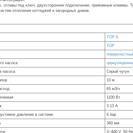
, отливы под ключ, двухстороннее подключение, прижимные клеммы. 
систем отопления коттеджей и загородных домов.
TOP-S
TOP
поверхностны
го насоса
циркуляционн
а насоса
Серый чугун
апор
10 м
асход
65 м3/ч
бляемая
1100 Вт
к
3.13 А
устимое давление в системе
6 бар
а
360 мм
ети
3~400 V, 50 H