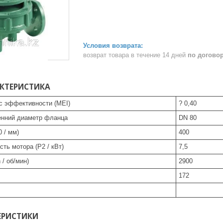
возврат товара в течение 14 дней
по догово
КТЕРИСТИКА
 эффективности (MEI)
? 0,40
енний диаметр фланца
DN 80
 / мм)
400
ть мотора (P2 / кВт)
7,5
 / об/мин)
2900
172
ЕРИСТИКИ