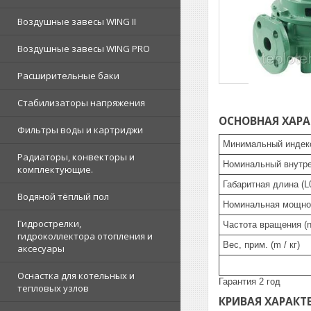
Воздушные завесы WING II
Воздушные завесы WING PRO
Расширительные баки
Стабилизаторы напряжения
ОСНОВНАЯ ХАРА
Фильтры воды и картриджи
Минимальный индекс
Радиаторы, конвекторы и
Номинальный внутр
комплектующие.
Габаритная длина (L0
Водяной тёплый пол
Номинальная мощнос
Гидрострелки,
Частота вращения (n
гидроколлектора отопления и
Вес, прим. (m / кг)
аксесуары
Оснастка для котельных и
Гарантия 2 год
тепловых узлов
КРИВАЯ ХАРАКТ