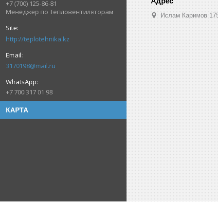
+7 (700) 125-86-81
Менеджер по Тепловентиляторам
Ислам Каримов 175
http://teplotehnika.kz
3170198@mail.ru
+7 700 317 01 98
КАРТА