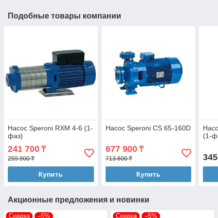
Подобные товары компании
Насос Speroni RXМ 4-6 (1-
Насос Speroni CS 65-160D
Насо
фаз)
(1-ф
241 700
677 900
₸
₸
345
259 900 ₸
713 600 ₸
Купить
Купить
Акционные предложения и новинки
Скидка
–5%
Скидка
–5%